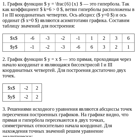
1. График функции $ y = \frac{6}{x} $ — это гипербола. Так
как коэффициент $ k=6 > 0 $, ветви гиперболы расположены в
I и III координатных четвертях. Ось абсцисс ($ y=0 $) и ось
ординат ($ x=0 $) являются асимптотами графика. Составим
таблицу значений для построения:
$x$
-6
-3
-2
-1
1
2
3
6
$y$
-1
-2
-3
-6
6
3
2
1
2. График функции $ y = x $ — это прямая, проходящая через
начало координат и являющаяся биссектрисой I и III
координатных четвертей. Для построения достаточно двух
точек.
$x$
-2
2
$y$
-2
2
3. Решениями исходного уравнения являются абсциссы точек
пересечения построенных графиков. На графике видно, что
прямая и гипербола пересекаются в двух точках,
симметричных относительно начала координат. Для
нахождения точных значений решим уравнение
аналитически: