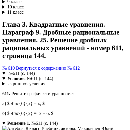
9 класс
10 класс
11 класс
Глава 3. Квадратные уравнения.
Параграф 9. Дробные рациональные
уравнения. 25. Решение дробных
рациональных уравнений - номер 611,
страница 144.
№ 610
Вернуться к содержанию
№ 612
№611 (с. 144)
Условие.
№611 (с. 144)
скриншот условия
611.
Решите графически уравнение:
a)
$ \frac{6}{x} = x; $
б)
$ \frac{6}{x} = -x + 6. $
Решение 1.
№611 (с. 144)