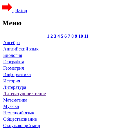
gdz.top
Меню
1
2
3
4
5
6
7
8
9
10
11
Алгебра
Английский язык
Биология
География
Геометрия
Информатика
История
Литература
Литературное чтение
Математика
Музыка
Немецкий язык
Обществознание
Окружающий мир