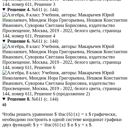
Решение 4.
№611 (с. 144)
Решение 6.
№611 (с. 144)
Решение 8.
№611 (с. 144)
а)
Чтобы решить уравнение $ \frac{6}{x} = x $ графически,
необходимо построить в одной системе координат графики
двух функций: $ y = \frac{6}{x} $ и $ y = x $.