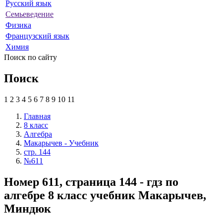
Русский язык
Семьеведение
Физика
Французский язык
Химия
Поиск по сайту
Поиск
1
2
3
4
5
6
7
8
9
10
11
Главная
8 класс
Алгебра
Макарычев - Учебник
стр. 144
№611
Номер 611, страница 144 - гдз по
алгебре 8 класс учебник Макарычев,
Миндюк