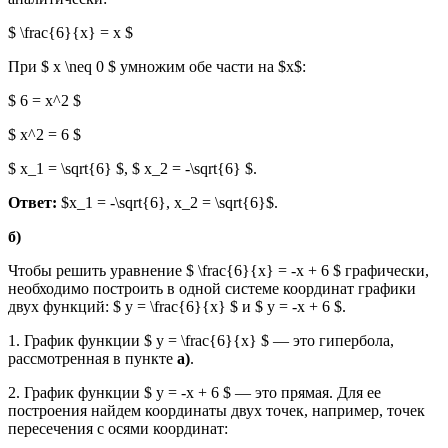
$ \frac{6}{x} = x $
При $ x \neq 0 $ умножим обе части на $x$:
$ 6 = x^2 $
$ x^2 = 6 $
$ x_1 = \sqrt{6} $, $ x_2 = -\sqrt{6} $.
Ответ:
$x_1 = -\sqrt{6}, x_2 = \sqrt{6}$.
б)
Чтобы решить уравнение $ \frac{6}{x} = -x + 6 $ графически,
необходимо построить в одной системе координат графики
двух функций: $ y = \frac{6}{x} $ и $ y = -x + 6 $.
1. График функции $ y = \frac{6}{x} $ — это гипербола,
рассмотренная в пункте
а)
.
2. График функции $ y = -x + 6 $ — это прямая. Для ее
построения найдем координаты двух точек, например, точек
пересечения с осями координат: