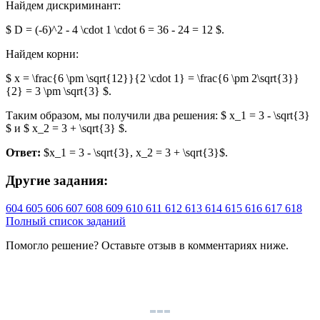
Найдем дискриминант:
$ D = (-6)^2 - 4 \cdot 1 \cdot 6 = 36 - 24 = 12 $.
Найдем корни:
$ x = \frac{6 \pm \sqrt{12}}{2 \cdot 1} = \frac{6 \pm 2\sqrt{3}}
{2} = 3 \pm \sqrt{3} $.
Таким образом, мы получили два решения: $ x_1 = 3 - \sqrt{3}
$ и $ x_2 = 3 + \sqrt{3} $.
Ответ:
$x_1 = 3 - \sqrt{3}, x_2 = 3 + \sqrt{3}$.
Другие задания:
604
605
606
607
608
609
610
611
612
613
614
615
616
617
618
Полный список заданий
Помогло решение? Оставьте
отзыв
в комментариях ниже.