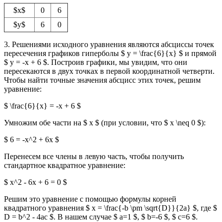
$x$
0
6
$y$
6
0
3. Решениями исходного уравнения являются абсциссы точек
пересечения графиков гиперболы $ y = \frac{6}{x} $ и прямой
$ y = -x + 6 $. Построив графики, мы увидим, что они
пересекаются в двух точках в первой координатной четверти.
Чтобы найти точные значения абсцисс этих точек, решим
уравнение:
$ \frac{6}{x} = -x + 6 $
Умножим обе части на $ x $ (при условии, что $ x \neq 0 $):
$ 6 = -x^2 + 6x $
Перенесем все члены в левую часть, чтобы получить
стандартное квадратное уравнение:
$ x^2 - 6x + 6 = 0 $
Решим это уравнение с помощью формулы корней
квадратного уравнения $ x = \frac{-b \pm \sqrt{D}}{2a} $, где $
D = b^2 - 4ac $. В нашем случае $ a=1 $, $ b=-6 $, $ c=6 $.