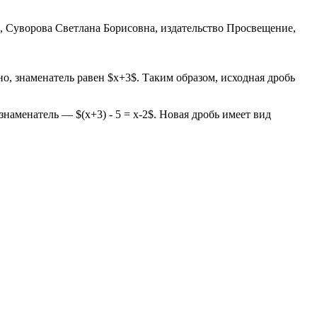
о, знаменатель равен $x+3$. Таким образом, исходная дробь
наменатель — $(x+3) - 5 = x-2$. Новая дробь имеет вид