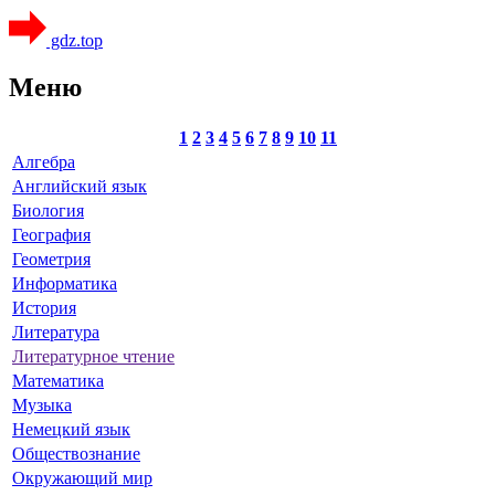
gdz.top
Меню
1
2
3
4
5
6
7
8
9
10
11
Алгебра
Английский язык
Биология
География
Геометрия
Информатика
История
Литература
Литературное чтение
Математика
Музыка
Немецкий язык
Обществознание
Окружающий мир