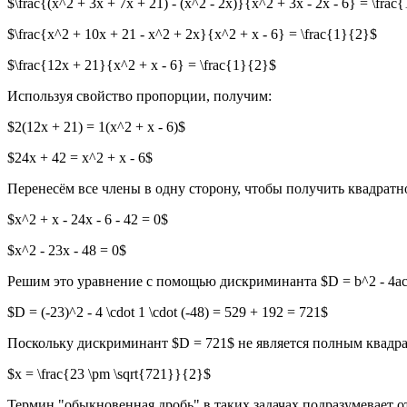
$\frac{(x^2 + 3x + 7x + 21) - (x^2 - 2x)}{x^2 + 3x - 2x - 6} = \frac
$\frac{x^2 + 10x + 21 - x^2 + 2x}{x^2 + x - 6} = \frac{1}{2}$
$\frac{12x + 21}{x^2 + x - 6} = \frac{1}{2}$
Используя свойство пропорции, получим:
$2(12x + 21) = 1(x^2 + x - 6)$
$24x + 42 = x^2 + x - 6$
Перенесём все члены в одну сторону, чтобы получить квадратн
$x^2 + x - 24x - 6 - 42 = 0$
$x^2 - 23x - 48 = 0$
Решим это уравнение с помощью дискриминанта $D = b^2 - 4ac
$D = (-23)^2 - 4 \cdot 1 \cdot (-48) = 529 + 192 = 721$
Поскольку дискриминант $D = 721$ не является полным квадр
$x = \frac{23 \pm \sqrt{721}}{2}$
Термин "обыкновенная дробь" в таких задачах подразумевает о