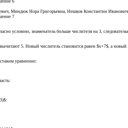
асно условию, знаменатель больше числителя на 3, следовательн
 вычитают 5. Новый числитель становится равен $x+7$, а новый з
оставим уравнение:
асть:
3)$: