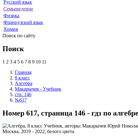
Русский язык
Семьеведение
Физика
Французский язык
Химия
Поиск по сайту
Поиск
1
2
3
4
5
6
7
8
9
10
11
Главная
8 класс
Алгебра
Макарычев - Учебник
стр. 146
№617
Номер 617, страница 146 - гдз по алге