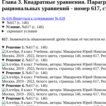
Глава 3. Квадратные уравнения. Параг
рациональных уравнений - номер 617, с
№ 616
Вернуться к содержанию
№ 618
№617 (с. 146)
Условие.
№617 (с. 146)
скриншот условия
617.
Знаменатель обыкновенной дроби больше её числителя на 3. 
Решение 1.
№617 (с. 146)
Решение 2.
№617 (с. 146)
Решение 3.
№617 (с. 146)
Решение 4.
№617 (с. 146)
Решение 6.
№617 (с. 146)