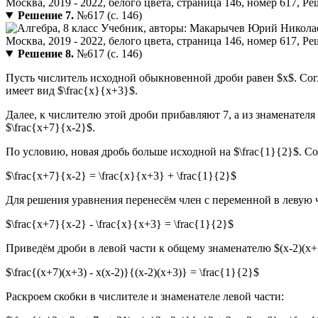
Решение 7.
№617 (с. 146)
Решение 8.
№617 (с. 146)
Пусть числитель исходной обыкновенной дроби равен $x$. Согл
имеет вид $\frac{x}{x+3}$.
Далее, к числителю этой дроби прибавляют 7, а из знаменателя
$\frac{x+7}{x-2}$.
По условию, новая дробь больше исходной на $\frac{1}{2}$. С
$\frac{x+7}{x-2} = \frac{x}{x+3} + \frac{1}{2}$
Для решения уравнения перенесём член с переменной в левую ч
$\frac{x+7}{x-2} - \frac{x}{x+3} = \frac{1}{2}$
Приведём дроби в левой части к общему знаменателю $(x-2)(x+
$\frac{(x+7)(x+3) - x(x-2)}{(x-2)(x+3)} = \frac{1}{2}$
Раскроем скобки в числителе и знаменателе левой части: