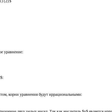
{1}{2}$
ое уравнение:
$:
атом, корни уравнения будут иррациональными:
тношение двух целых чисел. Так как числитель $x$ является ир