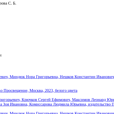
ова С. Б.
и