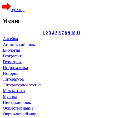
gdz.top
Меню
1
2
3
4
5
6
7
8
9
10
11
Алгебра
Английский язык
Биология
География
Геометрия
Информатика
История
Литература
Литературное чтение
Математика
Музыка
Немецкий язык
Обществознание
Окружающий мир