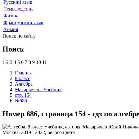
Русский язык
Семьеведение
Физика
Французский язык
Химия
Поиск по сайту
Поиск
1
2
3
4
5
6
7
8
9
10
11
Главная
8 класс
Алгебра
Макарычев - Учебник
стр. 154
№686
Номер 686, страница 154 - гдз по алге