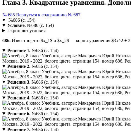
Глава 3. Квадратные уравнения. Дополни
№ 685
Вернуться к содержанию
№ 687
№686 (с. 154)
Условие.
№686 (с. 154)
скриншот условия
686.
Известно, что $x_1$ и $x_2$ — корни уравнения $3x^2 + 2x
Решение 1.
№686 (с. 154)
Решение 2.
№686 (с. 154)
Решение 3.
№686 (с. 154)
Решение 4.
№686 (с. 154)
Решение 6.
№686 (с. 154)
Решение 7.
№686 (с. 154)