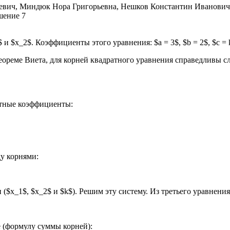
 и $x_2$. Коэффициенты этого уравнения: $a = 3$, $b = 2$, $c = 
теореме Виета, для корней квадратного уравнения справедливы 
стные коэффициенты:
ду корнями:
$x_1$, $x_2$ и $k$). Решим эту систему. Из третьего уравнения
е (формулу суммы корней):