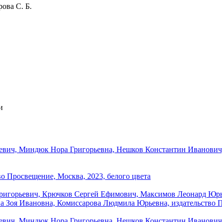
ова С. Б.
и