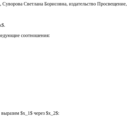
k$.
следующие соотношения:
 выразим $x_1$ через $x_2$: