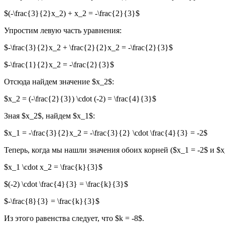
$(-\frac{3}{2}x_2) + x_2 = -\frac{2}{3}$
Упростим левую часть уравнения:
$-\frac{3}{2}x_2 + \frac{2}{2}x_2 = -\frac{2}{3}$
$-\frac{1}{2}x_2 = -\frac{2}{3}$
Отсюда найдем значение $x_2$:
$x_2 = (-\frac{2}{3}) \cdot (-2) = \frac{4}{3}$
Зная $x_2$, найдем $x_1$:
$x_1 = -\frac{3}{2}x_2 = -\frac{3}{2} \cdot \frac{4}{3} = -2$
Теперь, когда мы нашли значения обоих корней ($x_1 = -2$ и $
$x_1 \cdot x_2 = \frac{k}{3}$
$(-2) \cdot \frac{4}{3} = \frac{k}{3}$
$-\frac{8}{3} = \frac{k}{3}$
Из этого равенства следует, что $k = -8$.