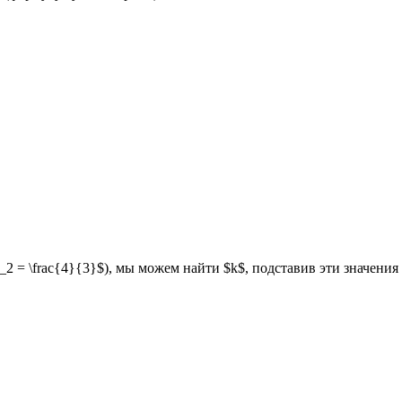
x_2 = \frac{4}{3}$), мы можем найти $k$, подставив эти значени