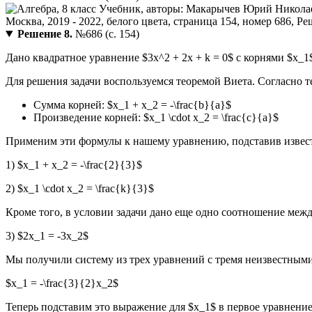
Решение 8.
№686 (с. 154)
Дано квадратное уравнение $3x^2 + 2x + k = 0$ с корнями $x_1$
Для решения задачи воспользуемся теоремой Виета. Согласно 
Сумма корней: $x_1 + x_2 = -\frac{b}{a}$
Произведение корней: $x_1 \cdot x_2 = \frac{c}{a}$
Применим эти формулы к нашему уравнению, подставив изве
1) $x_1 + x_2 = -\frac{2}{3}$
2) $x_1 \cdot x_2 = \frac{k}{3}$
Кроме того, в условии задачи дано еще одно соотношение меж
3) $2x_1 = -3x_2$
Мы получили систему из трех уравнений с тремя неизвестными (
$x_1 = -\frac{3}{2}x_2$
Теперь подставим это выражение для $x_1$ в первое уравнени