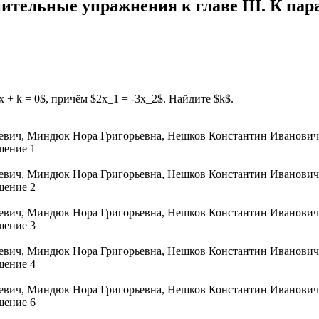
тельные упражнения к главе III. К параг
 + k = 0$, причём $2x_1 = -3x_2$. Найдите $k$.