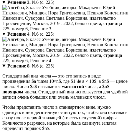
Решение 3.
№6 (с. 225)
Решение 4.
№6 (с. 225)
Решение 8.
№6 (с. 225)
Стандартный вид числа — это его запись в виде
произведения $a \times 10^n$, где $1 \le a < 10$, а $n$ — целое
число. Число $a$ называется
мантиссой
числа, а $n$ —
порядком
числа. Стандартный вид используется для удобной
записи очень больших или очень маленьких чисел.
Чтобы представить число в стандартном виде, нужно
сдвинуть в нём десятичную запятую так, чтобы она оказалась
сразу после первой значащей (то есть ненулевой) цифры.
Количество разрядов, на которые была сдвинута запятая,
определит порядок $n$.