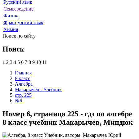
Русский язык
Семьеведение
Физика
Французский язык
Химия
Поиск по сайту
Поиск
1
2
3
4
5
6
7
8
9
10
11
Главная
8 класс
Алгебра
Макарычев - Учебник
стр. 225
№6
Номер 6, страница 225 - гдз по алгебре
8 класс учебник Макарычев, Миндюк