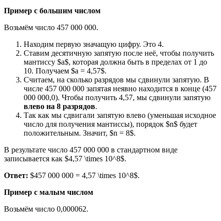
Пример с большим числом
Возьмём число 457 000 000.
Находим первую значащую цифру. Это 4.
Ставим десятичную запятую после неё, чтобы получить
мантиссу $a$, которая должна быть в пределах от 1 до
10. Получаем $a = 4,57$.
Считаем, на сколько разрядов мы сдвинули запятую. В
числе 457 000 000 запятая неявно находится в конце (457
000 000,0). Чтобы получить 4,57, мы сдвинули запятую
влево на 8 разрядов
.
Так как мы сдвигали запятую влево (уменьшая исходное
число для получения мантиссы), порядок $n$ будет
положительным. Значит, $n = 8$.
В результате число 457 000 000 в стандартном виде
записывается как $4,57 \times 10^8$.
Ответ:
$457 000 000 = 4,57 \times 10^8$.
Пример с малым числом
Возьмём число 0,000062.