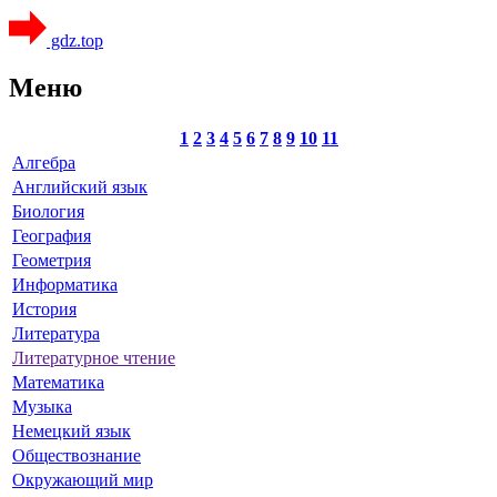
gdz.top
Меню
1
2
3
4
5
6
7
8
9
10
11
Алгебра
Английский язык
Биология
География
Геометрия
Информатика
История
Литература
Литературное чтение
Математика
Музыка
Немецкий язык
Обществознание
Окружающий мир