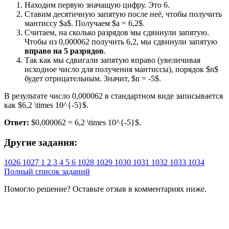
Находим первую значащую цифру. Это 6.
Ставим десятичную запятую после неё, чтобы получить
мантиссу $a$. Получаем $a = 6,2$.
Считаем, на сколько разрядов мы сдвинули запятую.
Чтобы из 0,000062 получить 6,2, мы сдвинули запятую
вправо на 5 разрядов
.
Так как мы сдвигали запятую вправо (увеличивая
исходное число для получения мантиссы), порядок $n$
будет отрицательным. Значит, $n = -5$.
В результате число 0,000062 в стандартном виде записывается
как $6,2 \times 10^{-5}$.
Ответ:
$0,000062 = 6,2 \times 10^{-5}$.
Другие задания:
1026
1027
1
2
3
4
5
6
1028
1029
1030
1031
1032
1033
1034
Полный список заданий
Помогло решение? Оставьте
отзыв
в комментариях ниже.