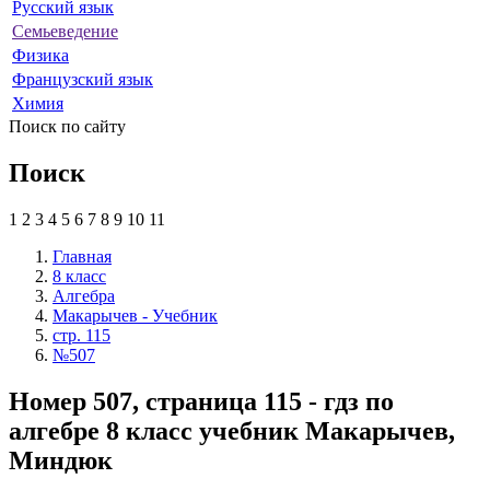
Русский язык
Семьеведение
Физика
Французский язык
Химия
Поиск по сайту
Поиск
1
2
3
4
5
6
7
8
9
10
11
Главная
8 класс
Алгебра
Макарычев - Учебник
стр. 115
№507
Номер 507, страница 115 - гдз по
алгебре 8 класс учебник Макарычев,
Миндюк