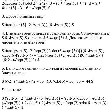
2\cdot\sqrt{5}\cdot 2 + 2^2) - 3 = (5 + 4\sqrt{5} + 4) - 3 = 9 +
4\sqrt{5} - 3 = 6 + 4\sqrt{5} $
3. Дробь принимает вид:
$ \frac{\sqrt{5}+2+\sqrt{3}}{6+4\sqrt{5}} $
4. В знаменателе осталась иррациональность. Сопряженным к
$ 6+4\sqrt{5} $ является $ 6-4\sqrt{5} $. Домножим на него
числитель и знаменатель:
$ \frac{(\sqrt{5}+2+\sqrt{3}) \cdot (6-4\sqrt{5})}{(6+4\sqrt{5})
\cdot (6-4\sqrt{5})} = \frac{(\sqrt{5}+2+\sqrt{3})(6-4\sqrt{5})}
{6^2 - (4\sqrt{5})^2} $
5. Вычислим значения числителя и знаменателя отдельно.
Знаменатель:
$ 6^2 - (4\sqrt{5})^2 = 36 - (16 \cdot 5) = 36 - 80 = -44 $
Числитель:
$ (\sqrt{5}+2+\sqrt{3})(6-4\sqrt{5}) = \sqrt{5}\cdot 6 + \sqrt{5}
(-4\sqrt{5}) + 2\cdot 6 + 2(-4\sqrt{5}) + \sqrt{3}\cdot 6 + \sqrt{3}
(-4\sqrt{5}) $