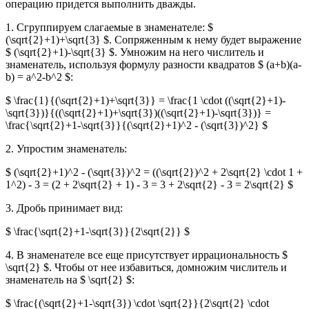
операцию придется выполнить дважды.
1. Сгруппируем слагаемые в знаменателе: $
(\sqrt{2}+1)+\sqrt{3} $. Сопряженным к нему будет выражение
$ (\sqrt{2}+1)-\sqrt{3} $. Умножим на него числитель и
знаменатель, используя формулу разности квадратов $ (a+b)(a-
b) = a^2-b^2 $:
$ \frac{1}{(\sqrt{2}+1)+\sqrt{3}} = \frac{1 \cdot ((\sqrt{2}+1)-
\sqrt{3})}{((\sqrt{2}+1)+\sqrt{3})((\sqrt{2}+1)-\sqrt{3})} =
\frac{\sqrt{2}+1-\sqrt{3}}{(\sqrt{2}+1)^2 - (\sqrt{3})^2} $
2. Упростим знаменатель:
$ (\sqrt{2}+1)^2 - (\sqrt{3})^2 = ((\sqrt{2})^2 + 2\sqrt{2} \cdot 1 +
1^2) - 3 = (2 + 2\sqrt{2} + 1) - 3 = 3 + 2\sqrt{2} - 3 = 2\sqrt{2} $
3. Дробь принимает вид:
$ \frac{\sqrt{2}+1-\sqrt{3}}{2\sqrt{2}} $
4. В знаменателе все еще присутствует иррациональность $
\sqrt{2} $. Чтобы от нее избавиться, домножим числитель и
знаменатель на $ \sqrt{2} $:
$ \frac{(\sqrt{2}+1-\sqrt{3}) \cdot \sqrt{2}}{2\sqrt{2} \cdot