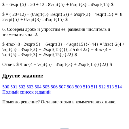
$ = 6\sqrt{5} - 20 + 12 - 8\sqrt{5} + 6\sqrt{3} - 4\sqrt{15} $
$ = (-20+12) + (6\sqrt{5}-8\sqrt{5}) + 6\sqrt{3} - 4\sqrt{15} = -8 -
2\sqrt{5} + 6\sqrt{3} - 4\sqrt{15} $
6. Соберем дробь и упростим ее, разделив числитель и
знаменатель на -2:
$ \frac{-8 - 2\sqrt{5} + 6\sqrt{3} - 4\sqrt{15}}{-44} = \frac{-2(4 +
\sqrt{5} - 3\sqrt{3} + 2\sqrt{15})}{-2 \cdot 22} = \frac{4 +
\sqrt{5} - 3\sqrt{3} + 2\sqrt{15}}{22} $
Ответ: $ \frac{4 + \sqrt{5} - 3\sqrt{3} + 2\sqrt{15}}{22} $
Другие задания:
500
501
502
503
504
505
506
507
508
509
510
511
512
513
514
Полный список заданий
Помогло решение? Оставьте
отзыв
в комментариях ниже.