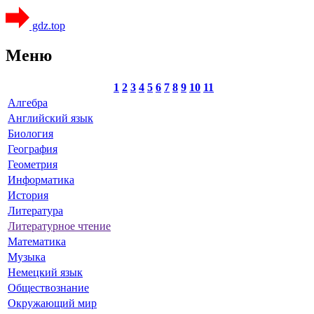
gdz.top
Меню
1
2
3
4
5
6
7
8
9
10
11
Алгебра
Английский язык
Биология
География
Геометрия
Информатика
История
Литература
Литературное чтение
Математика
Музыка
Немецкий язык
Обществознание
Окружающий мир