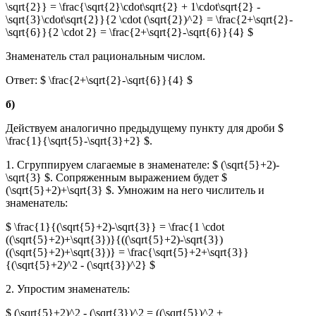
\sqrt{2}} = \frac{\sqrt{2}\cdot\sqrt{2} + 1\cdot\sqrt{2} -
\sqrt{3}\cdot\sqrt{2}}{2 \cdot (\sqrt{2})^2} = \frac{2+\sqrt{2}-
\sqrt{6}}{2 \cdot 2} = \frac{2+\sqrt{2}-\sqrt{6}}{4} $
Знаменатель стал рациональным числом.
Ответ: $ \frac{2+\sqrt{2}-\sqrt{6}}{4} $
б)
Действуем аналогично предыдущему пункту для дроби $
\frac{1}{\sqrt{5}-\sqrt{3}+2} $.
1. Сгруппируем слагаемые в знаменателе: $ (\sqrt{5}+2)-
\sqrt{3} $. Сопряженным выражением будет $
(\sqrt{5}+2)+\sqrt{3} $. Умножим на него числитель и
знаменатель:
$ \frac{1}{(\sqrt{5}+2)-\sqrt{3}} = \frac{1 \cdot
((\sqrt{5}+2)+\sqrt{3})}{((\sqrt{5}+2)-\sqrt{3})
((\sqrt{5}+2)+\sqrt{3})} = \frac{\sqrt{5}+2+\sqrt{3}}
{(\sqrt{5}+2)^2 - (\sqrt{3})^2} $
2. Упростим знаменатель:
$ (\sqrt{5}+2)^2 - (\sqrt{3})^2 = ((\sqrt{5})^2 +