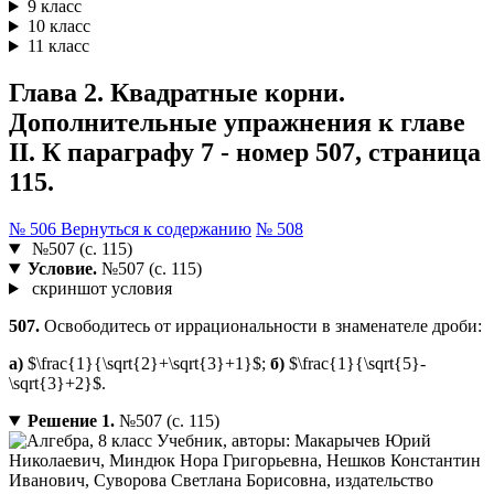
9 класс
10 класс
11 класс
Глава 2. Квадратные корни.
Дополнительные упражнения к главе
II. К параграфу 7 - номер 507, страница
115.
№ 506
Вернуться к содержанию
№ 508
№507 (с. 115)
Условие.
№507 (с. 115)
скриншот условия
507.
Освободитесь от иррациональности в знаменателе дроби:
а)
$\frac{1}{\sqrt{2}+\sqrt{3}+1}$;
б)
$\frac{1}{\sqrt{5}-
\sqrt{3}+2}$.
Решение 1.
№507 (с. 115)