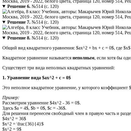
Решение 6.
№514 (с. 120)
Решение 7.
№514 (с. 120)
Решение 8.
№514 (с. 120)
Общий вид квадратного уравнения: $ax^2 + bx + c = 0$, где $x
Квадратное уравнение называется
неполным
, если хотя бы од
Существует три вида неполных квадратных уравнений:
1. Уравнение вида $ax^2 + c = 0$
Это неполное квадратное уравнение, у которого коэффициент $b
Пример:
Рассмотрим уравнение $4x^2 - 36 = 0$.
Здесь $a = 4$, $b = 0$, $c = -36$.
Для решения перенесем свободный член в правую часть и разд
$4x^2 = 36$
$x^2 = \frac{36}{4}$
$x^2 = 9$