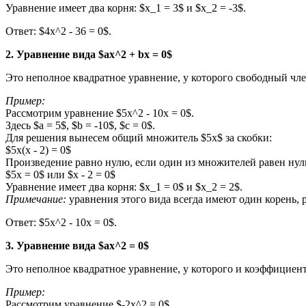
Уравнение имеет два корня: $x_1 = 3$ и $x_2 = -3$.
Ответ: $4x^2 - 36 = 0$.
2. Уравнение вида $ax^2 + bx = 0$
Это неполное квадратное уравнение, у которого свободный член
Пример:
Рассмотрим уравнение $5x^2 - 10x = 0$.
Здесь $a = 5$, $b = -10$, $c = 0$.
Для решения вынесем общий множитель $5x$ за скобки:
$5x(x - 2) = 0$
Произведение равно нулю, если один из множителей равен нул
$5x = 0$ или $x - 2 = 0$
Уравнение имеет два корня: $x_1 = 0$ и $x_2 = 2$.
Примечание:
уравнения этого вида всегда имеют один корень,
Ответ: $5x^2 - 10x = 0$.
3. Уравнение вида $ax^2 = 0$
Это неполное квадратное уравнение, у которого и коэффициент 
Пример:
Рассмотрим уравнение $-2x^2 = 0$.