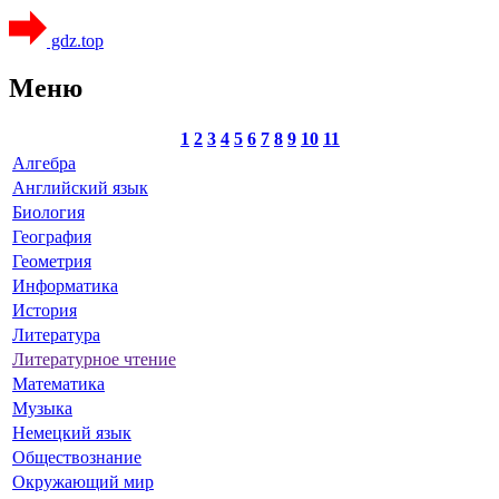
gdz.top
Меню
1
2
3
4
5
6
7
8
9
10
11
Алгебра
Английский язык
Биология
География
Геометрия
Информатика
История
Литература
Литературное чтение
Математика
Музыка
Немецкий язык
Обществознание
Окружающий мир