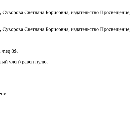
\neq 0$.
ный член) равен нулю.
ени.