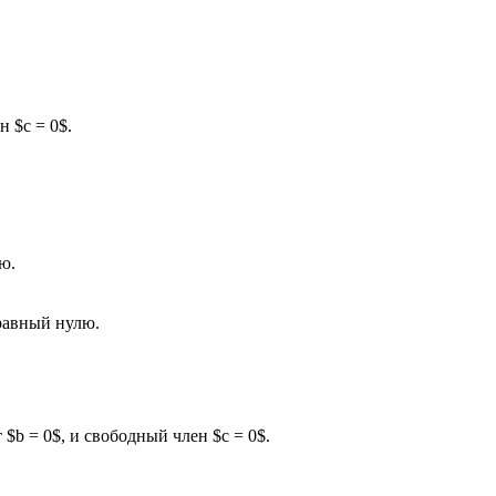
 $c = 0$.
ю.
 равный нулю.
$b = 0$, и свободный член $c = 0$.