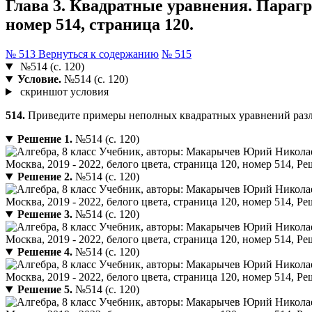
Глава 3. Квадратные уравнения. Парагр
номер 514, страница 120.
№ 513
Вернуться к содержанию
№ 515
№514 (с. 120)
Условие.
№514 (с. 120)
скриншот условия
514.
Приведите примеры неполных квадратных уравнений раз
Решение 1.
№514 (с. 120)
Решение 2.
№514 (с. 120)
Решение 3.
№514 (с. 120)
Решение 4.
№514 (с. 120)
Решение 5.
№514 (с. 120)