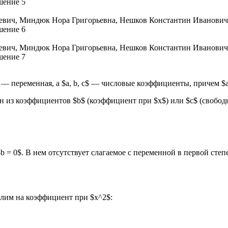
$ — переменная, а $a, b, c$ — числовые коэффициенты, причем $a 
ин из коэффициентов $b$ (коэффициент при $x$) или $c$ (свобод
 = 0$. В нем отсутствует слагаемое с переменной в первой степ
елим на коэффициент при $x^2$: