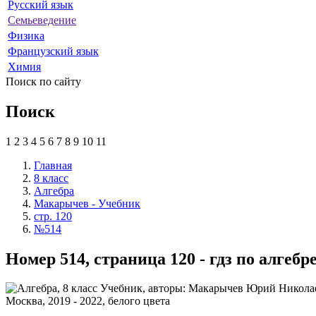
Русский язык
Семьеведение
Физика
Французский язык
Химия
Поиск по сайту
Поиск
1
2
3
4
5
6
7
8
9
10
11
Главная
8 класс
Алгебра
Макарычев - Учебник
стр. 120
№514
Номер 514, страница 120 - гдз по алге