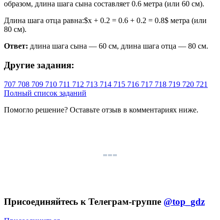
образом, длина шага сына составляет 0.6 метра (или 60 см).
Длина шага отца равна:$x + 0.2 = 0.6 + 0.2 = 0.8$ метра (или
80 см).
Ответ:
длина шага сына — 60 см, длина шага отца — 80 см.
Другие задания:
707
708
709
710
711
712
713
714
715
716
717
718
719
720
721
Полный список заданий
Помогло решение? Оставьте
отзыв
в комментариях ниже.
Присоединяйтесь к Телеграм-группе
@top_gdz