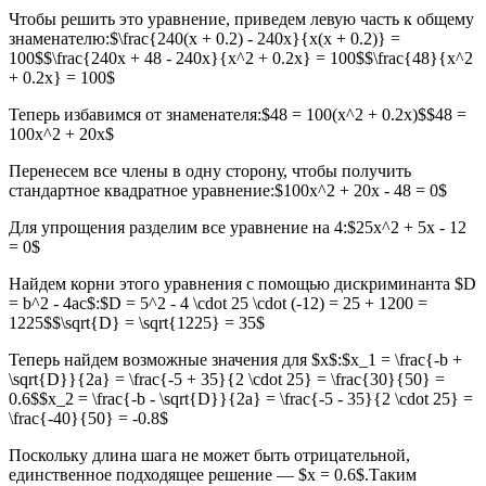
Чтобы решить это уравнение, приведем левую часть к общему
знаменателю:$\frac{240(x + 0.2) - 240x}{x(x + 0.2)} =
100$$\frac{240x + 48 - 240x}{x^2 + 0.2x} = 100$$\frac{48}{x^2
+ 0.2x} = 100$
Теперь избавимся от знаменателя:$48 = 100(x^2 + 0.2x)$$48 =
100x^2 + 20x$
Перенесем все члены в одну сторону, чтобы получить
стандартное квадратное уравнение:$100x^2 + 20x - 48 = 0$
Для упрощения разделим все уравнение на 4:$25x^2 + 5x - 12
= 0$
Найдем корни этого уравнения с помощью дискриминанта $D
= b^2 - 4ac$:$D = 5^2 - 4 \cdot 25 \cdot (-12) = 25 + 1200 =
1225$$\sqrt{D} = \sqrt{1225} = 35$
Теперь найдем возможные значения для $x$:$x_1 = \frac{-b +
\sqrt{D}}{2a} = \frac{-5 + 35}{2 \cdot 25} = \frac{30}{50} =
0.6$$x_2 = \frac{-b - \sqrt{D}}{2a} = \frac{-5 - 35}{2 \cdot 25} =
\frac{-40}{50} = -0.8$
Поскольку длина шага не может быть отрицательной,
единственное подходящее решение — $x = 0.6$.Таким