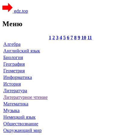
gdz.top
Меню
1
2
3
4
5
6
7
8
9
10
11
Алгебра
Английский язык
Биология
География
Геометрия
Информатика
История
Литература
Литературное чтение
Математика
Музыка
Немецкий язык
Обществознание
Окружающий мир