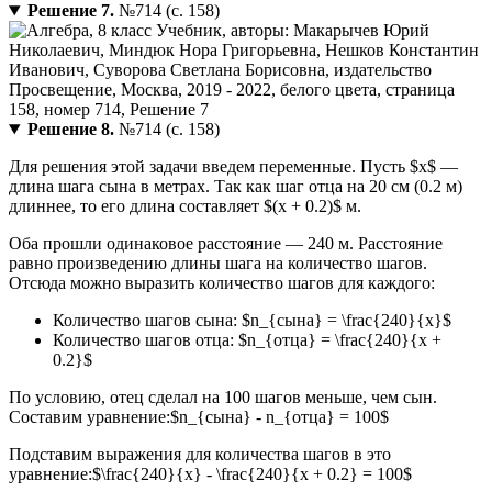
Решение 7.
№714 (с. 158)
Решение 8.
№714 (с. 158)
Для решения этой задачи введем переменные. Пусть $x$ —
длина шага сына в метрах. Так как шаг отца на 20 см (0.2 м)
длиннее, то его длина составляет $(x + 0.2)$ м.
Оба прошли одинаковое расстояние — 240 м. Расстояние
равно произведению длины шага на количество шагов.
Отсюда можно выразить количество шагов для каждого:
Количество шагов сына: $n_{сына} = \frac{240}{x}$
Количество шагов отца: $n_{отца} = \frac{240}{x +
0.2}$
По условию, отец сделал на 100 шагов меньше, чем сын.
Составим уравнение:$n_{сына} - n_{отца} = 100$
Подставим выражения для количества шагов в это
уравнение:$\frac{240}{x} - \frac{240}{x + 0.2} = 100$