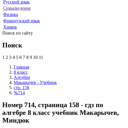
Русский язык
Семьеведение
Физика
Французский язык
Химия
Поиск по сайту
Поиск
1
2
3
4
5
6
7
8
9
10
11
Главная
8 класс
Алгебра
Макарычев - Учебник
стр. 158
№714
Номер 714, страница 158 - гдз по
алгебре 8 класс учебник Макарычев,
Миндюк