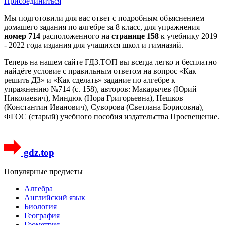
Присоединиться
Мы подготовили для вас ответ c подробным объяснением
домашего задания по алгебре за 8 класс, для упражнения
номер 714
расположенного на
странице 158
к учебнику 2019
- 2022 года издания для учащихся школ и гимназий.
Теперь на нашем сайте ГДЗ.ТОП вы всегда легко и бесплатно
найдёте условие с правильным ответом на вопрос «Как
решить ДЗ» и «Как сделать» задание по алгебре к
упражнению №714 (с. 158), авторов: Макарычев (Юрий
Николаевич), Миндюк (Нора Григорьевна), Нешков
(Константин Иванович), Суворова (Светлана Борисовна),
ФГОС (старый) учебного пособия издательства Просвещение.
gdz.top
Популярные предметы
Алгебра
Английский язык
Биология
География
Геометрия