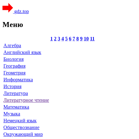
gdz.top
Меню
1
2
3
4
5
6
7
8
9
10
11
Алгебра
Английский язык
Биология
География
Геометрия
Информатика
История
Литература
Литературное чтение
Математика
Музыка
Немецкий язык
Обществознание
Окружающий мир