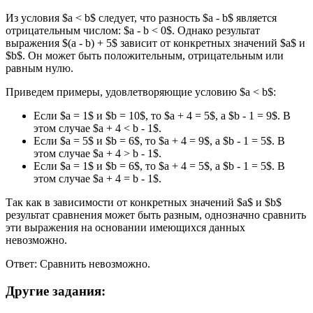
Из условия $a < b$ следует, что разность $a - b$ является
отрицательным числом: $a - b < 0$. Однако результат
выражения $(a - b) + 5$ зависит от конкретных значений $a$ и
$b$. Он может быть положительным, отрицательным или
равным нулю.
Приведем примеры, удовлетворяющие условию $a < b$:
Если $a = 1$ и $b = 10$, то $a + 4 = 5$, а $b - 1 = 9$. В
этом случае $a + 4 < b - 1$.
Если $a = 5$ и $b = 6$, то $a + 4 = 9$, а $b - 1 = 5$. В
этом случае $a + 4 > b - 1$.
Если $a = 1$ и $b = 6$, то $a + 4 = 5$, а $b - 1 = 5$. В
этом случае $a + 4 = b - 1$.
Так как в зависимости от конкретных значений $a$ и $b$
результат сравнения может быть разным, однозначно сравнить
эти выражения на основании имеющихся данных
невозможно.
Ответ: Сравнить невозможно.
Другие задания: