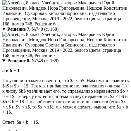
Решение 7.
№748 (с. 168)
Решение 8.
№748 (с. 168)
a и b + 1
По условию задачи известно, что $a < b$. Нам нужно сравнить
$a$ и $b + 1$. Так как прибавление положительного числа (1)
к числу $b$ увеличивает его, то справедливо неравенство $b <
b + 1$. Теперь у нас есть система из двух неравенств: $a < b$ и
$b < b + 1$. По свойству транзитивности неравенств (если $x
< y$ и $y < z$, то $x < z$), мы можем сделать вывод, что $a < b
+ 1$.
Ответ: $a < b + 1$.