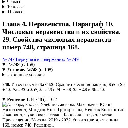
9 класс
10 класс
11 класс
Глава 4. Неравенства. Параграф 10.
Числовые неравенства и их свойства.
29. Свойства числовых неравенств -
номер 748, страница 168.
№ 747
Вернуться к содержанию
№ 749
№748 (с. 168)
Условие.
№748 (с. 168)
скриншот условия
748.
Известно, что $a < b$. Сравните, если возможно, $a$ и $b
+ 1$, $a - 3$ и $b$, $a - 5$ и $b + 2$, $a + 4$ и $b - 1$.
Решение 1.
№748 (с. 168)