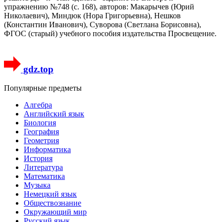
упражнению №748 (с. 168), авторов: Макарычев (Юрий
Николаевич), Миндюк (Нора Григорьевна), Нешков
(Константин Иванович), Суворова (Светлана Борисовна),
ФГОС (старый) учебного пособия издательства Просвещение.
gdz.top
Популярные предметы
Алгебра
Английский язык
Биология
География
Геометрия
Информатика
История
Литература
Математика
Музыка
Немецкий язык
Обществознание
Окружающий мир
Русский язык