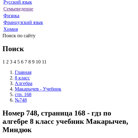
Русский язык
Семьеведение
Физика
Французский язык
Химия
Поиск по сайту
Поиск
1
2
3
4
5
6
7
8
9
10
11
Главная
8 класс
Алгебра
Макарычев - Учебник
стр. 168
№748
Номер 748, страница 168 - гдз по
алгебре 8 класс учебник Макарычев,
Миндюк