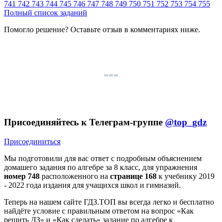
741
742
743
744
745
746
747
748
749
750
751
752
753
754
755
Полный список заданий
Помогло решение? Оставьте
отзыв
в комментариях ниже.
Присоединяйтесь к Телеграм-группе
@top_gdz
Присоединиться
Мы подготовили для вас ответ c подробным объяснением
домашего задания по алгебре за 8 класс, для упражнения
номер 748
расположенного на
странице 168
к учебнику 2019
- 2022 года издания для учащихся школ и гимназий.
Теперь на нашем сайте ГДЗ.ТОП вы всегда легко и бесплатно
найдёте условие с правильным ответом на вопрос «Как
решить ДЗ» и «Как сделать» задание по алгебре к