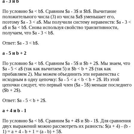
a - 3 и b
По условию $a < b$. Сравним $a - 3$ и $b$. Вычитание
положительного числа (3) из числа $a$ уменьшает его,
поэтому $a - 3 < a$. Мы получили систему неравенств: $a - 3 <
a$ и $a < b$. Снова используя свойство транзитивности,
получаем, что $a - 3 < b$.
Ответ: $a - 3 < b$.
a - 5 и b + 2
По условию $a < b$. Сравним $a - 5$ и $b + 2$. Мы знаем, что
$a - 5 < a$ (так как вычитаем 5) и $b < b + 2$ (так как
прибавляем 2). Мы можем объединить эти неравенства с
исходным в одну цепочку: $a - 5 < a < b < b + 2$. Из этой
цепочки следует, что первый член ($a - 5$) меньше последнего
($b + 2$).
Ответ: $a - 5 < b + 2$.
a + 4 и b - 1
По условию $a < b$. Сравним $a + 4$ и $b - 1$. Для сравнения
двух выражений можно рассмотреть их разность: $(a + 4) - (b -
1) = a + 4 - b + 1 = (a - b) + 5$.