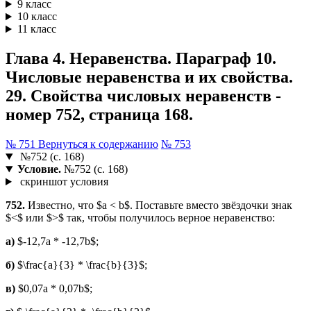
9 класс
10 класс
11 класс
Глава 4. Неравенства. Параграф 10.
Числовые неравенства и их свойства.
29. Свойства числовых неравенств -
номер 752, страница 168.
№ 751
Вернуться к содержанию
№ 753
№752 (с. 168)
Условие.
№752 (с. 168)
скриншот условия
752.
Известно, что $a < b$. Поставьте вместо звёздочки знак
$<$ или $>$ так, чтобы получилось верное неравенство:
а)
$-12,7a * -12,7b$;
б)
$\frac{a}{3} * \frac{b}{3}$;
в)
$0,07a * 0,07b$;