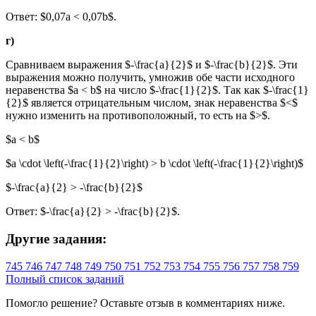
Ответ: $0,07a < 0,07b$.
г)
Сравниваем выражения $-\frac{a}{2}$ и $-\frac{b}{2}$. Эти
выражения можно получить, умножив обе части исходного
неравенства $a < b$ на число $-\frac{1}{2}$. Так как $-\frac{1}
{2}$ является отрицательным числом, знак неравенства $<$
нужно изменить на противоположный, то есть на $>$.
$a < b$
$a \cdot \left(-\frac{1}{2}\right) > b \cdot \left(-\frac{1}{2}\right)$
$-\frac{a}{2} > -\frac{b}{2}$
Ответ: $-\frac{a}{2} > -\frac{b}{2}$.
Другие задания:
745
746
747
748
749
750
751
752
753
754
755
756
757
758
759
Полный список заданий
Помогло решение? Оставьте
отзыв
в комментариях ниже.