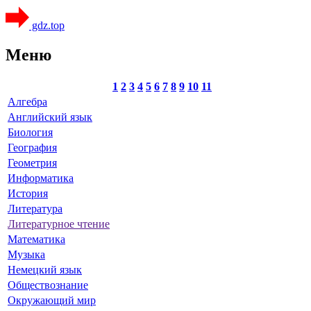
gdz.top
Меню
1
2
3
4
5
6
7
8
9
10
11
Алгебра
Английский язык
Биология
География
Геометрия
Информатика
История
Литература
Литературное чтение
Математика
Музыка
Немецкий язык
Обществознание
Окружающий мир