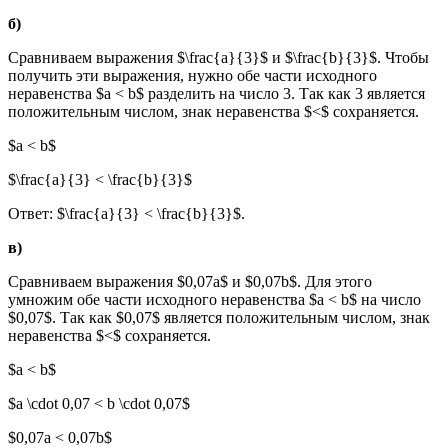
б)
Сравниваем выражения $\frac{a}{3}$ и $\frac{b}{3}$. Чтобы
получить эти выражения, нужно обе части исходного
неравенства $a < b$ разделить на число 3. Так как 3 является
положительным числом, знак неравенства $<$ сохраняется.
$a < b$
$\frac{a}{3} < \frac{b}{3}$
Ответ: $\frac{a}{3} < \frac{b}{3}$.
в)
Сравниваем выражения $0,07a$ и $0,07b$. Для этого
умножим обе части исходного неравенства $a < b$ на число
$0,07$. Так как $0,07$ является положительным числом, знак
неравенства $<$ сохраняется.
$a < b$
$a \cdot 0,07 < b \cdot 0,07$
$0,07a < 0,07b$