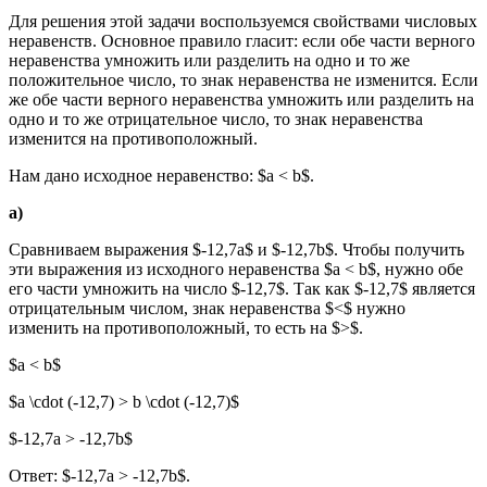
Для решения этой задачи воспользуемся свойствами числовых
неравенств. Основное правило гласит: если обе части верного
неравенства умножить или разделить на одно и то же
положительное число, то знак неравенства не изменится. Если
же обе части верного неравенства умножить или разделить на
одно и то же отрицательное число, то знак неравенства
изменится на противоположный.
Нам дано исходное неравенство: $a < b$.
а)
Сравниваем выражения $-12,7a$ и $-12,7b$. Чтобы получить
эти выражения из исходного неравенства $a < b$, нужно обе
его части умножить на число $-12,7$. Так как $-12,7$ является
отрицательным числом, знак неравенства $<$ нужно
изменить на противоположный, то есть на $>$.
$a < b$
$a \cdot (-12,7) > b \cdot (-12,7)$
$-12,7a > -12,7b$
Ответ: $-12,7a > -12,7b$.