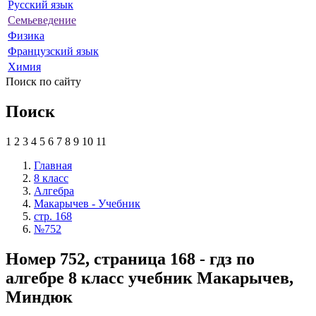
Русский язык
Семьеведение
Физика
Французский язык
Химия
Поиск по сайту
Поиск
1
2
3
4
5
6
7
8
9
10
11
Главная
8 класс
Алгебра
Макарычев - Учебник
стр. 168
№752
Номер 752, страница 168 - гдз по
алгебре 8 класс учебник Макарычев,
Миндюк