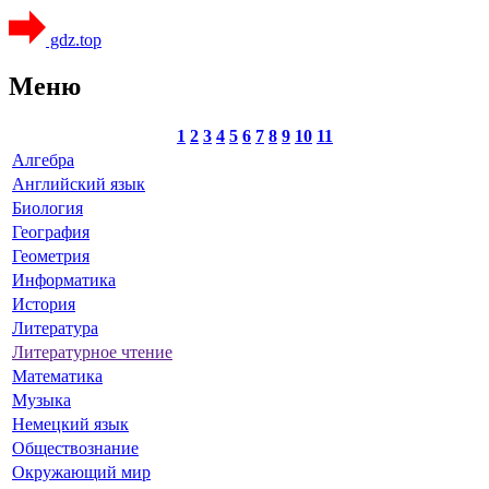
gdz.top
Меню
1
2
3
4
5
6
7
8
9
10
11
Алгебра
Английский язык
Биология
География
Геометрия
Информатика
История
Литература
Литературное чтение
Математика
Музыка
Немецкий язык
Обществознание
Окружающий мир