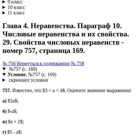
9 класс
10 класс
11 класс
Глава 4. Неравенства. Параграф 10.
Числовые неравенства и их свойства.
29. Свойства числовых неравенств -
номер 757, страница 169.
№ 756
Вернуться к содержанию
№ 758
№757 (с. 169)
Условие.
№757 (с. 169)
скриншот условия
757.
Известно, что $3 < a < 4$. Оцените значение выражения:
а)
$5a$;
б)
$-a$;
в)
$a + 2$;
г)
$5 - a$;