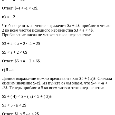
Ответ: $-4 < -a < -3$.
в) a + 2
Чтобы оценить значение выражения $a + 2$, прибавим число
2 ко всем частям исходного неравенства $3 < a < 4$.
Прибавление числа не меняет знаков неравенства:
$3 + 2 < a + 2 < 4 + 2$
$5 < a + 2 < 6$
Ответ: $5 < a + 2 < 6$.
г) 5 - a
Данное выражение можно представить как $5 + (-a)$. Сначала
оценим значение $-a$. Из пункта б) мы знаем, что $-4 < -a <
-3$. Теперь прибавим 5 ко всем частям этого неравенства:
$5 + (-4) < 5 + (-a) < 5 + (-3)$
$1 < 5 - a < 2$
Ответ: $1 < 5 - a < 2$.