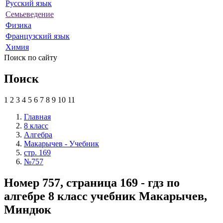
Русский язык
Семьеведение
Физика
Французский язык
Химия
Поиск по сайту
Поиск
1
2
3
4
5
6
7
8
9
10
11
Главная
8 класс
Алгебра
Макарычев - Учебник
стр. 169
№757
Номер 757, страница 169 - гдз по
алгебре 8 класс учебник Макарычев,
Миндюк