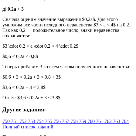
д) 0,2a + 3
Сначала оценим значение выражения $0,2a$. Для этого
умножим все части исходного неравенства $3 < a < 4$ на 0,2.
Так как 0,2 — положительное число, знаки неравенства
сохраняются:
$3 \cdot 0,2 < a \cdot 0,2 < 4 \cdot 0,2$
$0,6 < 0,2a < 0,8$
Теперь прибавим 3 ко всем частям полученного неравенства:
$0,6 + 3 < 0,2a + 3 < 0,8 + 3$
$3,6 < 0,2a + 3 < 3,8$
Ответ: $3,6 < 0,2a + 3 < 3,8$.
Другие задания:
750
751
752
753
754
755
756
757
758
759
760
761
762
763
764
Полный список заданий