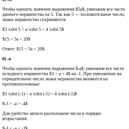
Чтобы оценить значение выражения $5a$, умножим все части
данного неравенства на 5. Так как 5 — положительное число,
знаки неравенства сохраняются:
$3 \cdot 5 < a \cdot 5 < 4 \cdot 5$
$15 < 5a < 20$
Ответ: $15 < 5a < 20$.
б) -a
Чтобы оценить значение выражения $-a$, умножим все части
исходного неравенства $3 < a < 4$ на -1. При умножении на
отрицательное число знаки неравенства меняются на
противоположные:
$3 \cdot (-1) > a \cdot (-1) > 4 \cdot (-1)$
$-3 > -a > -4$
Для удобства записи расположим числа в порядке
возрастания:
$-4 < -a < -3$