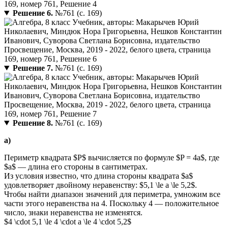
Решение 6.
№761 (с. 169)
Решение 7.
№761 (с. 169)
Решение 8.
№761 (с. 169)
а)
Периметр квадрата $P$ вычисляется по формуле $P = 4a$, где
$a$ — длина его стороны в сантиметрах.
Из условия известно, что длина стороны квадрата $a$
удовлетворяет двойному неравенству: $5,1 \le a \le 5,2$.
Чтобы найти диапазон значений для периметра, умножим все
части этого неравенства на 4. Поскольку 4 — положительное
число, знаки неравенства не изменятся.
$4 \cdot 5,1 \le 4 \cdot a \le 4 \cdot 5,2$