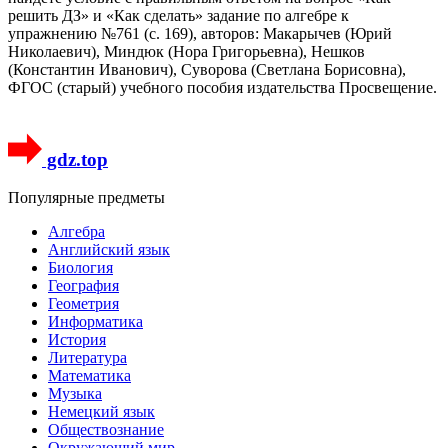
решить ДЗ» и «Как сделать» задание по алгебре к
упражнению №761 (с. 169), авторов: Макарычев (Юрий
Николаевич), Миндюк (Нора Григорьевна), Нешков
(Константин Иванович), Суворова (Светлана Борисовна),
ФГОС (старый) учебного пособия издательства Просвещение.
gdz.top
Популярные предметы
Алгебра
Английский язык
Биология
География
Геометрия
Информатика
История
Литература
Математика
Музыка
Немецкий язык
Обществознание
Окружающий мир