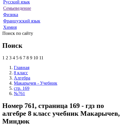
Русский язык
Семьеведение
Физика
Французский язык
Химия
Поиск по сайту
Поиск
1
2
3
4
5
6
7
8
9
10
11
Главная
8 класс
Алгебра
Макарычев - Учебник
стр. 169
№761
Номер 761, страница 169 - гдз по
алгебре 8 класс учебник Макарычев,
Миндюк