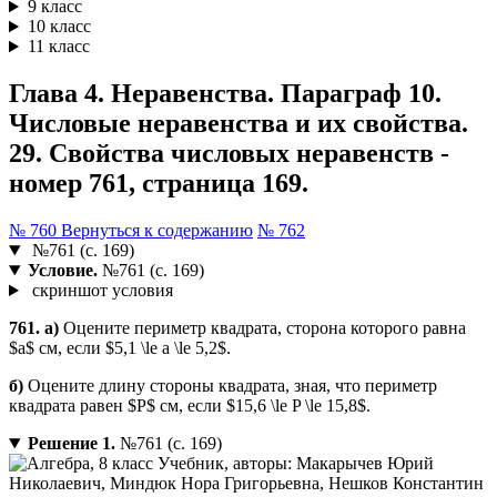
9 класс
10 класс
11 класс
Глава 4. Неравенства. Параграф 10.
Числовые неравенства и их свойства.
29. Свойства числовых неравенств -
номер 761, страница 169.
№ 760
Вернуться к содержанию
№ 762
№761 (с. 169)
Условие.
№761 (с. 169)
скриншот условия
761. a)
Оцените периметр квадрата, сторона которого равна
$a$ см, если $5,1 \le a \le 5,2$.
б)
Оцените длину стороны квадрата, зная, что периметр
квадрата равен $P$ см, если $15,6 \le P \le 15,8$.
Решение 1.
№761 (с. 169)