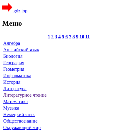
gdz.top
Меню
1
2
3
4
5
6
7
8
9
10
11
Алгебра
Английский язык
Биология
География
Геометрия
Информатика
История
Литература
Литературное чтение
Математика
Музыка
Немецкий язык
Обществознание
Окружающий мир