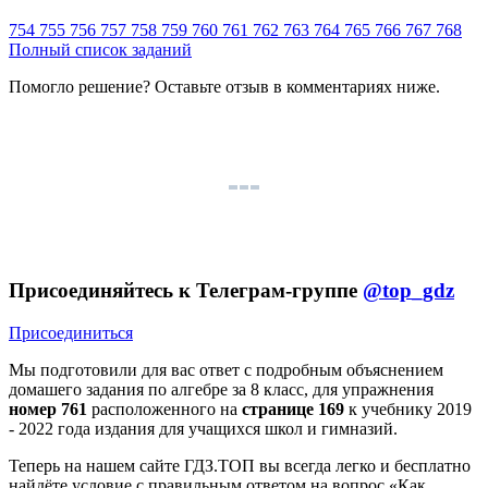
754
755
756
757
758
759
760
761
762
763
764
765
766
767
768
Полный список заданий
Помогло решение? Оставьте
отзыв
в комментариях ниже.
Присоединяйтесь к Телеграм-группе
@top_gdz
Присоединиться
Мы подготовили для вас ответ c подробным объяснением
домашего задания по алгебре за 8 класс, для упражнения
номер 761
расположенного на
странице 169
к учебнику 2019
- 2022 года издания для учащихся школ и гимназий.
Теперь на нашем сайте ГДЗ.ТОП вы всегда легко и бесплатно
найдёте условие с правильным ответом на вопрос «Как