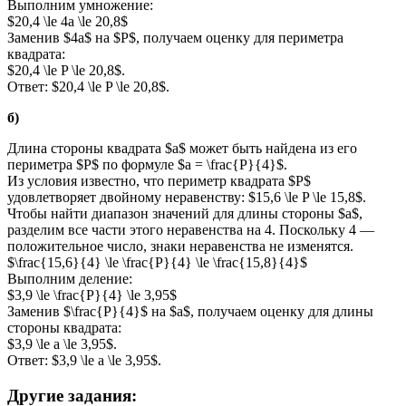
Выполним умножение:
$20,4 \le 4a \le 20,8$
Заменив $4a$ на $P$, получаем оценку для периметра
квадрата:
$20,4 \le P \le 20,8$.
Ответ: $20,4 \le P \le 20,8$.
б)
Длина стороны квадрата $a$ может быть найдена из его
периметра $P$ по формуле $a = \frac{P}{4}$.
Из условия известно, что периметр квадрата $P$
удовлетворяет двойному неравенству: $15,6 \le P \le 15,8$.
Чтобы найти диапазон значений для длины стороны $a$,
разделим все части этого неравенства на 4. Поскольку 4 —
положительное число, знаки неравенства не изменятся.
$\frac{15,6}{4} \le \frac{P}{4} \le \frac{15,8}{4}$
Выполним деление:
$3,9 \le \frac{P}{4} \le 3,95$
Заменив $\frac{P}{4}$ на $a$, получаем оценку для длины
стороны квадрата:
$3,9 \le a \le 3,95$.
Ответ: $3,9 \le a \le 3,95$.
Другие задания: