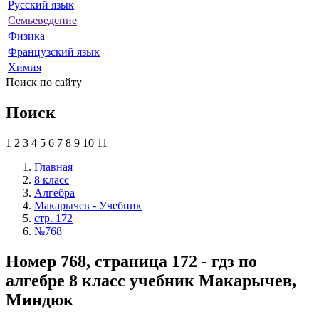
Русский язык
Семьеведение
Физика
Французский язык
Химия
Поиск по сайту
Поиск
1
2
3
4
5
6
7
8
9
10
11
Главная
8 класс
Алгебра
Макарычев - Учебник
стр. 172
№768
Номер 768, страница 172 - гдз по
алгебре 8 класс учебник Макарычев,
Миндюк