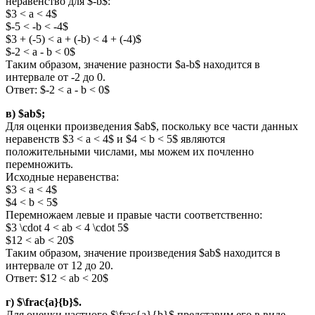
неравенство для $-b$:
$3 < a < 4$
$-5 < -b < -4$
$3 + (-5) < a + (-b) < 4 + (-4)$
$-2 < a - b < 0$
Таким образом, значение разности $a-b$ находится в
интервале от -2 до 0.
Ответ: $-2 < a - b < 0$
в) $ab$;
Для оценки произведения $ab$, поскольку все части данных
неравенств $3 < a < 4$ и $4 < b < 5$ являются
положительными числами, мы можем их почленно
перемножить.
Исходные неравенства:
$3 < a < 4$
$4 < b < 5$
Перемножаем левые и правые части соответственно:
$3 \cdot 4 < ab < 4 \cdot 5$
$12 < ab < 20$
Таким образом, значение произведения $ab$ находится в
интервале от 12 до 20.
Ответ: $12 < ab < 20$
г) $\frac{a}{b}$.
Для оценки частного $\frac{a}{b}$ представим его в виде