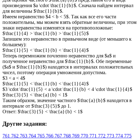
произведения $a \cdot \frac{1}{b}$. Сначала найдем интервал
для величины $\frac{1}{b}$.
Имеем неравенство $4 < b < 5$. Так как все его части
положительны, мы можем взять обратные величины, при этом
знаки неравенства изменятся на противоположные:
$\frac{1}{4} > \frac{1}{b} > \frac{1}{5}$
Запишем это неравенство в привычном виде (от меньшего к
большему):
$\frac{1}{5} < \frac{1}{b} < \frac{1}{4}$
Теперь перемножим почленно неравенство для $a$ и
полученное неравенство для $\frac{1}{b}$. Обе переменные
($a$ и $\frac{1}{b}$) находятся в интервалах положительных
чисел, поэтому операция умножения допустима.
$3 < a < 4$
$\frac{1}{5} < \frac{1}{b} < \frac{1}{4}$
$3 \cdot \frac{1}{5} < a \cdot \frac{1}{b} < 4 \cdot \frac{1}{4}$
$\frac{3}{5} < \frac{a}{b} < 1$
Таким образом, значение частного $\frac{a}{b}$ находится в
интервале от $\frac{3}{5}$ до 1.
Ответ: $\frac{3}{5} < \frac{a}{b} < 1$
Другие задания:
761
762
763
764
765
766
767
768
769
770
771
772
773
774
775