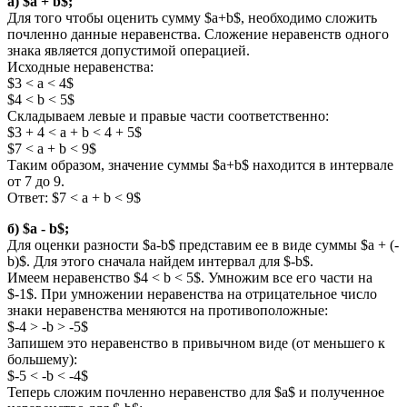
а) $a + b$;
Для того чтобы оценить сумму $a+b$, необходимо сложить
почленно данные неравенства. Сложение неравенств одного
знака является допустимой операцией.
Исходные неравенства:
$3 < a < 4$
$4 < b < 5$
Складываем левые и правые части соответственно:
$3 + 4 < a + b < 4 + 5$
$7 < a + b < 9$
Таким образом, значение суммы $a+b$ находится в интервале
от 7 до 9.
Ответ: $7 < a + b < 9$
б) $a - b$;
Для оценки разности $a-b$ представим ее в виде суммы $a + (-
b)$. Для этого сначала найдем интервал для $-b$.
Имеем неравенство $4 < b < 5$. Умножим все его части на
$-1$. При умножении неравенства на отрицательное число
знаки неравенства меняются на противоположные:
$-4 > -b > -5$
Запишем это неравенство в привычном виде (от меньшего к
большему):
$-5 < -b < -4$
Теперь сложим почленно неравенство для $a$ и полученное