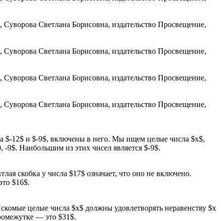
а $-12$ и $-9$, включены в него. Мы ищем целые числа $x$,
, -9$. Наибольшим из этих чисел является $-9$.
глая скобка у числа $17$ означает, что оно не включено.
это $16$.
 Искомые целые числа $x$ должны удовлетворять неравенству $x
промежутке — это $31$.