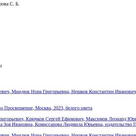
ова С. Б.
и