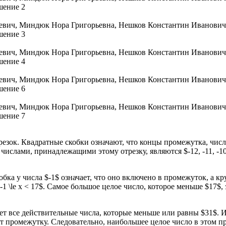
резок. Квадратные скобки означают, что концы промежутка, числ
 числами, принадлежащими этому отрезку, являются $-12, -11, -10
бка у числа $-1$ означает, что оно включено в промежуток, а кру
 \le x < 17$. Самое большое целое число, которое меньше $17$, 
чает все действительные числа, которые меньше или равны $31$.
жит промежутку. Следовательно, наибольшее целое число в этом 