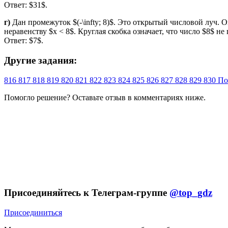
Ответ: $31$.
г)
Дан промежуток $(-\infty; 8)$. Это открытый числовой луч.
неравенству $x < 8$. Круглая скобка означает, что число $8$ н
Ответ: $7$.
Другие задания:
816
817
818
819
820
821
822
823
824
825
826
827
828
829
830
По
Помогло решение? Оставьте
отзыв
в комментариях ниже.
Присоединяйтесь к Телеграм-группе
@top_gdz
Присоединиться