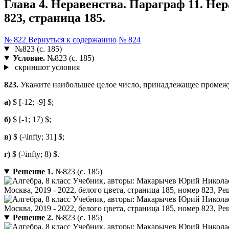
Глава 4. Неравенства. Параграф 11. Не
823, страница 185.
№ 822
Вернуться к содержанию
№ 824
№823 (с. 185)
Условие.
№823 (с. 185)
скриншот условия
823.
Укажите наибольшее целое число, принадлежащее промеж
а)
$ [-12; -9] $;
б)
$ [-1; 17) $;
в)
$ (-\infty; 31] $;
г)
$ (-\infty; 8) $.
Решение 1.
№823 (с. 185)
Решение 2.
№823 (с. 185)