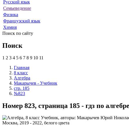
Русский язык
Семьеведение
Физика
Французский язык
Химия
Поиск по сайту
Поиск
1
2
3
4
5
6
7
8
9
10
11
Главная
8 класс
Алгебра
Макарычев - Учебник
стр. 185
№823
Номер 823, страница 185 - гдз по алге