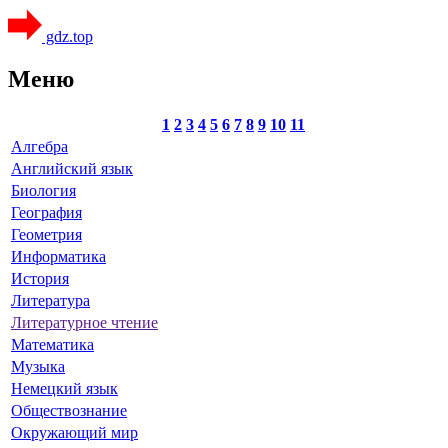
gdz.top
Меню
1
2
3
4
5
6
7
8
9
10
11
Алгебра
Английский язык
Биология
География
Геометрия
Информатика
История
Литература
Литературное чтение
Математика
Музыка
Немецкий язык
Обществознание
Окружающий мир