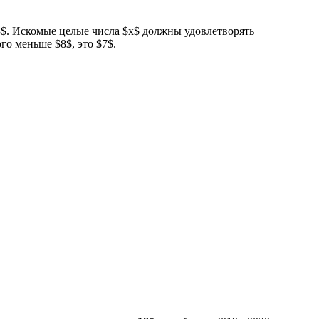
$8$. Искомые целые числа $x$ должны удовлетворять
го меньше $8$, это $7$.