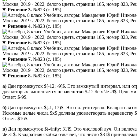
Решение 3.
№823 (с. 185)
Решение 4.
№823 (с. 185)
Решение 6.
№823 (с. 185)
Решение 7.
№823 (с. 185)
Решение 8.
№823 (с. 185)
а)
Дан промежуток $[-12; -9]$. Это замкнутый интервал, или от
для которых выполняется неравенство $-12 \le x \le -9$. Целыми
Ответ: $-9$.
б)
Дан промежуток $[-1; 17)$. Это полуинтервал. Квадратная ско
Искомые целые числа $x$ должны удовлетворять неравенству $-1
Ответ: $16$.
в)
Дан промежуток $(-\infty; 31]$. Это числовой луч. Он вклю
\le 31$. Квадратная скобка означает, что число $31$ принадле