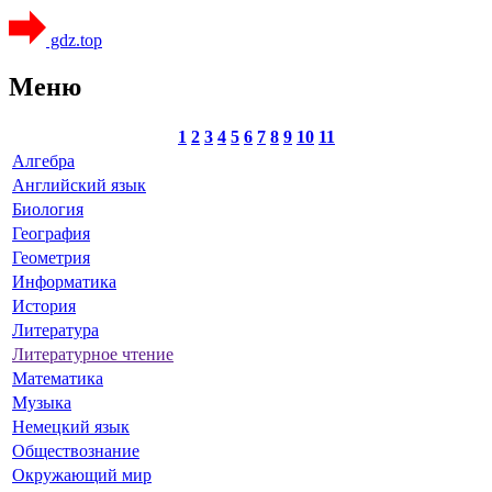
gdz.top
Меню
1
2
3
4
5
6
7
8
9
10
11
Алгебра
Английский язык
Биология
География
Геометрия
Информатика
История
Литература
Литературное чтение
Математика
Музыка
Немецкий язык
Обществознание
Окружающий мир