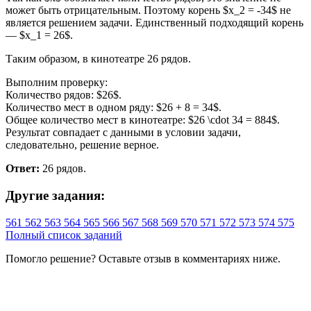
может быть отрицательным. Поэтому корень $x_2 = -34$ не
является решением задачи. Единственный подходящий корень
— $x_1 = 26$.
Таким образом, в кинотеатре 26 рядов.
Выполним проверку:
Количество рядов: $26$.
Количество мест в одном ряду: $26 + 8 = 34$.
Общее количество мест в кинотеатре: $26 \cdot 34 = 884$.
Результат совпадает с данными в условии задачи,
следовательно, решение верное.
Ответ:
26 рядов.
Другие задания:
561
562
563
564
565
566
567
568
569
570
571
572
573
574
575
Полный список заданий
Помогло решение? Оставьте
отзыв
в комментариях ниже.