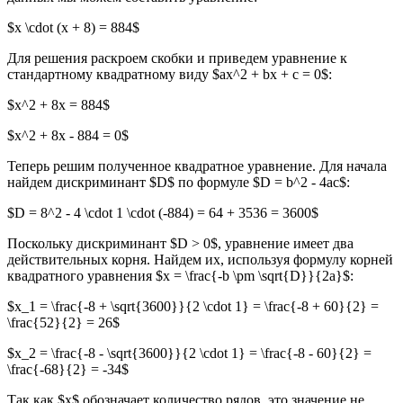
$x \cdot (x + 8) = 884$
Для решения раскроем скобки и приведем уравнение к
стандартному квадратному виду $ax^2 + bx + c = 0$:
$x^2 + 8x = 884$
$x^2 + 8x - 884 = 0$
Теперь решим полученное квадратное уравнение. Для начала
найдем дискриминант $D$ по формуле $D = b^2 - 4ac$:
$D = 8^2 - 4 \cdot 1 \cdot (-884) = 64 + 3536 = 3600$
Поскольку дискриминант $D > 0$, уравнение имеет два
действительных корня. Найдем их, используя формулу корней
квадратного уравнения $x = \frac{-b \pm \sqrt{D}}{2a}$:
$x_1 = \frac{-8 + \sqrt{3600}}{2 \cdot 1} = \frac{-8 + 60}{2} =
\frac{52}{2} = 26$
$x_2 = \frac{-8 - \sqrt{3600}}{2 \cdot 1} = \frac{-8 - 60}{2} =
\frac{-68}{2} = -34$
Так как $x$ обозначает количество рядов, это значение не