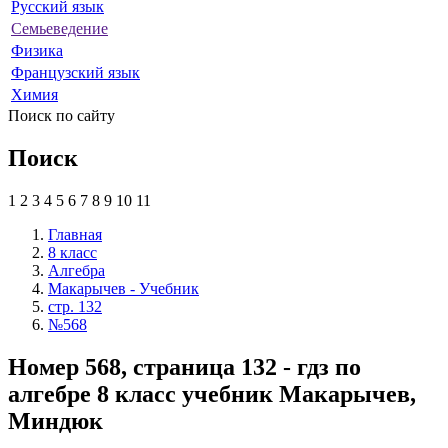
Русский язык
Семьеведение
Физика
Французский язык
Химия
Поиск по сайту
Поиск
1
2
3
4
5
6
7
8
9
10
11
Главная
8 класс
Алгебра
Макарычев - Учебник
стр. 132
№568
Номер 568, страница 132 - гдз по
алгебре 8 класс учебник Макарычев,
Миндюк