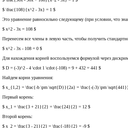
$ \frac{108}{x^2 - 3x} = 1 $
Это уравнение равносильно следующему (при условии, что знамен
$ x^2 - 3x = 108 $
Перенесем все члены в левую часть, чтобы получить стандартн
$ x^2 - 3x - 108 = 0 $
Для нахождения корней воспользуемся формулой через дискрими
$ D = (-3)^2 - 4 \cdot 1 \cdot (-108) = 9 + 432 = 441 $
Найдем корни уравнения:
$ x_{1,2} = \frac{-b \pm \sqrt{D}}{2a} = \frac{-(-3) \pm \sqrt{441}
Первый корень:
$ x_1 = \frac{3 + 21}{2} = \frac{24}{2} = 12 $
Второй корень:
$ x_2 = \frac{3 - 21}{2} = \frac{-18}{2} = -9 $