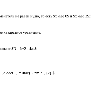
атель не равен нулю, то есть $x \neq 0$ и $x \neq 3$):
ое квадратное уравнение:
нант $D = b^2 - 4ac$:
}{2 \cdot 1} = \frac{3 \pm 21}{2} $