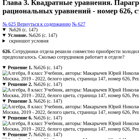
Глава 3. Квадратные уравнения. Параг
рациональных уравнений - номер 626, с
№ 625
Вернуться к содержанию
№ 627
№626 (с. 147)
Условие.
№626 (с. 147)
скриншот условия
626.
Сотрудники отдела решили совместно приобрести холодильн
предполагалось. Сколько сотрудников работает в отделе?
Решение 1.
№626 (с. 147)
Решение 2.
№626 (с. 147)
Решение 3.
№626 (с. 147)
Решение 6.
№626 (с. 147)
Решение 7.
№626 (с. 147)