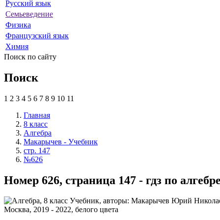
Русский язык
Семьеведение
Физика
Французский язык
Химия
Поиск по сайту
Поиск
1
2
3
4
5
6
7
8
9
10
11
Главная
8 класс
Алгебра
Макарычев - Учебник
стр. 147
№626
Номер 626, страница 147 - гдз по алге