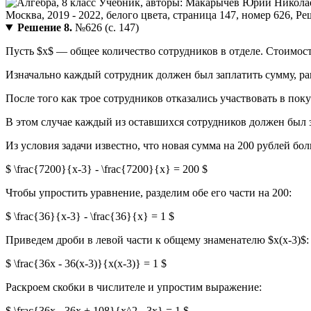
Решение 8.
№626 (с. 147)
Пусть $x$ — общее количество сотрудников в отделе. Стоимост
Изначально каждый сотрудник должен был заплатить сумму, рав
После того как трое сотрудников отказались участвовать в поку
В этом случае каждый из оставшихся сотрудников должен был за
Из условия задачи известно, что новая сумма на 200 рублей бо
$ \frac{7200}{x-3} - \frac{7200}{x} = 200 $
Чтобы упростить уравнение, разделим обе его части на 200:
$ \frac{36}{x-3} - \frac{36}{x} = 1 $
Приведем дроби в левой части к общему знаменателю $x(x-3)$:
$ \frac{36x - 36(x-3)}{x(x-3)} = 1 $
Раскроем скобки в числителе и упростим выражение:
$ \frac{36x - 36x + 108}{x^2 - 3x} = 1 $