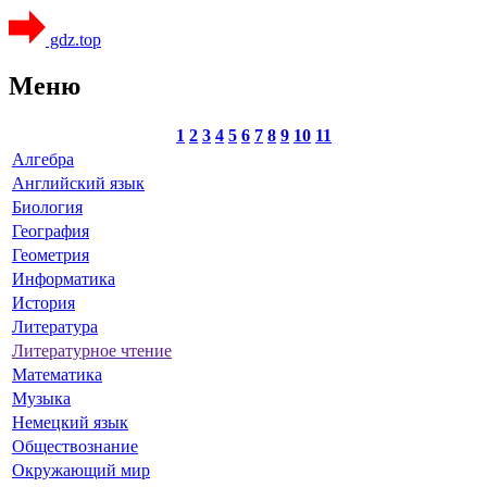
gdz.top
Меню
1
2
3
4
5
6
7
8
9
10
11
Алгебра
Английский язык
Биология
География
Геометрия
Информатика
История
Литература
Литературное чтение
Математика
Музыка
Немецкий язык
Обществознание
Окружающий мир