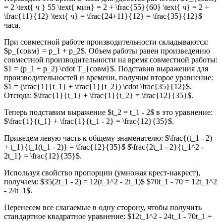
= 2 \text{ ч } 55 \text{ мин} = 2 + \frac{55}{60} \text{ ч} = 2 +
\frac{11}{12} \text{ ч} = \frac{24+11}{12} = \frac{35}{12}$
часа.
При совместной работе производительности складываются:
$p_{совм} = p_1 + p_2$. Объем работы равен произведению
совместной производительности на время совместной работы:
$1 = (p_1 + p_2) \cdot T_{совм}$. Подставив выражения для
производительностей и времени, получим второе уравнение:
$1 = (\frac{1}{t_1} + \frac{1}{t_2}) \cdot \frac{35}{12}$.
Отсюда: $\frac{1}{t_1} + \frac{1}{t_2} = \frac{12}{35}$.
Теперь подставим выражение $t_2 = t_1 - 2$ в это уравнение:
$\frac{1}{t_1} + \frac{1}{t_1 - 2} = \frac{12}{35}$.
Приведем левую часть к общему знаменателю: $\frac{(t_1 - 2)
+ t_1}{t_1(t_1 - 2)} = \frac{12}{35}$ $\frac{2t_1 - 2}{t_1^2 -
2t_1} = \frac{12}{35}$.
Используя свойство пропорции (умножая крест-накрест),
получаем: $35(2t_1 - 2) = 12(t_1^2 - 2t_1)$ $70t_1 - 70 = 12t_1^2
- 24t_1$.
Перенесем все слагаемые в одну сторону, чтобы получить
стандартное квадратное уравнение: $12t_1^2 - 24t_1 - 70t_1 +