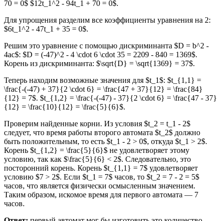
70 = 0$ $12t_1^2 - 94t_1 + 70 = 0$.
Для упрощения разделим все коэффициенты уравнения на 2:
$6t_1^2 - 47t_1 + 35 = 0$.
Решим это уравнение с помощью дискриминанта $D = b^2 -
4ac$: $D = (-47)^2 - 4 \cdot 6 \cdot 35 = 2209 - 840 = 1369$.
Корень из дискриминанта: $\sqrt{D} = \sqrt{1369} = 37$.
Теперь находим возможные значения для $t_1$: $t_{1,1} =
\frac{-(-47) + 37}{2 \cdot 6} = \frac{47 + 37}{12} = \frac{84}
{12} = 7$. $t_{1,2} = \frac{-(-47) - 37}{2 \cdot 6} = \frac{47 - 37}
{12} = \frac{10}{12} = \frac{5}{6}$.
Проверим найденные корни. Из условия $t_2 = t_1 - 2$
следует, что время работы второго автомата $t_2$ должно
быть положительным, то есть $t_1 - 2 > 0$, откуда $t_1 > 2$.
Корень $t_{1,2} = \frac{5}{6}$ не удовлетворяет этому
условию, так как $\frac{5}{6} < 2$. Следовательно, это
посторонний корень. Корень $t_{1,1} = 7$ удовлетворяет
условию $7 > 2$. Если $t_1 = 7$ часов, то $t_2 = 7 - 2 = 5$
часов, что является физически осмысленным значением.
Таким образом, искомое время для первого автомата — 7
часов.
Ответ:
первый автомат мог бы изготовить это количество