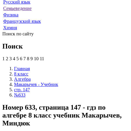
Русский язык
Семьеведение
Физика
Французский язык
Химия
Поиск по сайту
Поиск
1
2
3
4
5
6
7
8
9
10
11
Главная
8 класс
Алгебра
Макарычев - Учебник
стр. 147
№633
Номер 633, страница 147 - гдз по
алгебре 8 класс учебник Макарычев,
Миндюк