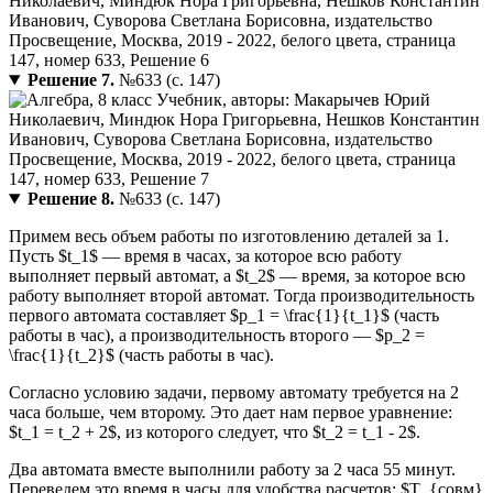
Решение 7.
№633 (с. 147)
Решение 8.
№633 (с. 147)
Примем весь объем работы по изготовлению деталей за 1.
Пусть $t_1$ — время в часах, за которое всю работу
выполняет первый автомат, а $t_2$ — время, за которое всю
работу выполняет второй автомат. Тогда производительность
первого автомата составляет $p_1 = \frac{1}{t_1}$ (часть
работы в час), а производительность второго — $p_2 =
\frac{1}{t_2}$ (часть работы в час).
Согласно условию задачи, первому автомату требуется на 2
часа больше, чем второму. Это дает нам первое уравнение:
$t_1 = t_2 + 2$, из которого следует, что $t_2 = t_1 - 2$.
Два автомата вместе выполнили работу за 2 часа 55 минут.
Переведем это время в часы для удобства расчетов: $T_{совм}