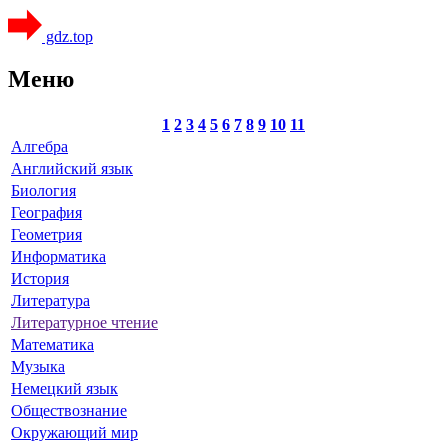
gdz.top
Меню
1
2
3
4
5
6
7
8
9
10
11
Алгебра
Английский язык
Биология
География
Геометрия
Информатика
История
Литература
Литературное чтение
Математика
Музыка
Немецкий язык
Обществознание
Окружающий мир