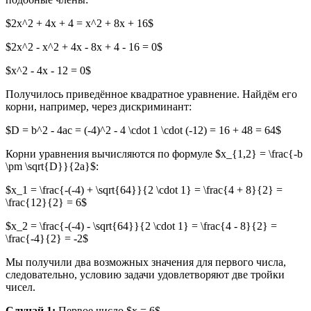
$2x^2 + 4x + 4 = x^2 + 8x + 16$
$2x^2 - x^2 + 4x - 8x + 4 - 16 = 0$
$x^2 - 4x - 12 = 0$
Получилось приведённое квадратное уравнение. Найдём его
корни, например, через дискриминант:
$D = b^2 - 4ac = (-4)^2 - 4 \cdot 1 \cdot (-12) = 16 + 48 = 64$
Корни уравнения вычисляются по формуле $x_{1,2} = \frac{-b
\pm \sqrt{D}}{2a}$:
$x_1 = \frac{-(-4) + \sqrt{64}}{2 \cdot 1} = \frac{4 + 8}{2} =
\frac{12}{2} = 6$
$x_2 = \frac{-(-4) - \sqrt{64}}{2 \cdot 1} = \frac{4 - 8}{2} =
\frac{-4}{2} = -2$
Мы получили два возможных значения для первого числа,
следовательно, условию задачи удовлетворяют две тройки
чисел.
Случай 1:
Первое число $x = 6$.