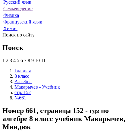
Русский язык
Семьеведение
Физика
Французский язык
Химия
Поиск по сайту
Поиск
1
2
3
4
5
6
7
8
9
10
11
Главная
8 класс
Алгебра
Макарычев - Учебник
стр. 152
№661
Номер 661, страница 152 - гдз по
алгебре 8 класс учебник Макарычев,
Миндюк