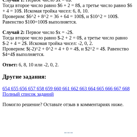
Тогда второе число равно $6 + 2 = 8$, а третье число равно $6
+ 4 = 10$. Искомая тройка чисел: 6, 8, 10.
Проверим: $6^2 + 8^2 = 36 + 64 = 100$, и $10^2 = 100$.
Равенство $100=100$ выполняется.
Случай 2:
Первое число $x = -2$.
Тогда второе число равно $-2 + 2 = 0$, а третье число равно
$-2 + 4 = 2$. Искомая тройка чисел: -2, 0, 2.
Проверим: $(-2)^2 + 0^2 = 4 + 0 = 4$, и $2^2 = 4$. Равенство
$4=4$ выполняется.
Ответ:
6, 8, 10 или -2, 0, 2.
Другие задания:
654
655
656
657
658
659
660
661
662
663
664
665
666
667
668
Полный список заданий
Помогло решение? Оставьте
отзыв
в комментариях ниже.