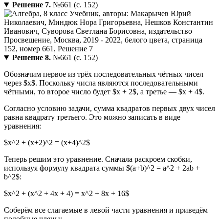
Решение 7.
№661 (с. 152)
Решение 8.
№661 (с. 152)
Обозначим первое из трёх последовательных чётных чисел
через $x$. Поскольку числа являются последовательными
чётными, то второе число будет $x + 2$, а третье — $x + 4$.
Согласно условию задачи, сумма квадратов первых двух чисел
равна квадрату третьего. Это можно записать в виде
уравнения:
$x^2 + (x+2)^2 = (x+4)^2$
Теперь решим это уравнение. Сначала раскроем скобки,
используя формулу квадрата суммы $(a+b)^2 = a^2 + 2ab +
b^2$:
$x^2 + (x^2 + 4x + 4) = x^2 + 8x + 16$
Соберём все слагаемые в левой части уравнения и приведём
подобные члены: