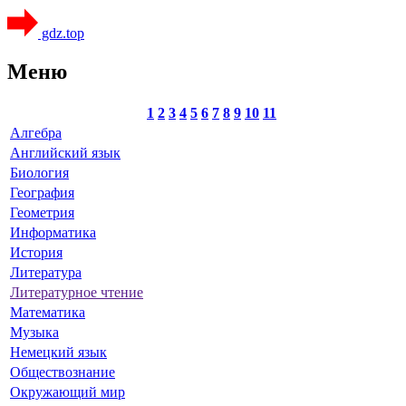
gdz.top
Меню
1
2
3
4
5
6
7
8
9
10
11
Алгебра
Английский язык
Биология
География
Геометрия
Информатика
История
Литература
Литературное чтение
Математика
Музыка
Немецкий язык
Обществознание
Окружающий мир