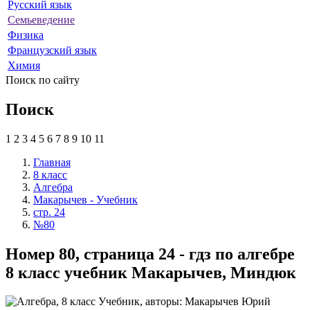
Русский язык
Семьеведение
Физика
Французский язык
Химия
Поиск по сайту
Поиск
1
2
3
4
5
6
7
8
9
10
11
Главная
8 класс
Алгебра
Макарычев - Учебник
стр. 24
№80
Номер 80, страница 24 - гдз по алгебре
8 класс учебник Макарычев, Миндюк