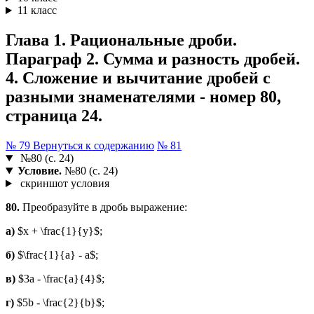
11 класс
Глава 1. Рациональные дроби.
Параграф 2. Сумма и разность дробей.
4. Сложение и вычитание дробей с
разными знаменателями - номер 80,
страница 24.
№ 79
Вернуться к содержанию
№ 81
№80 (с. 24)
Условие.
№80 (с. 24)
скриншот условия
80.
Преобразуйте в дробь выражение:
а)
$x + \frac{1}{y}$;
б)
$\frac{1}{a} - a$;
в)
$3a - \frac{a}{4}$;
г)
$5b - \frac{2}{b}$;