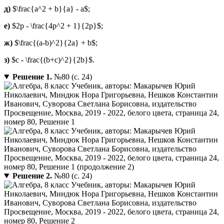
д)
$\frac{a^2 + b}{a} - a$;
е)
$2p - \frac{4p^2 + 1}{2p}$;
ж)
$\frac{(a-b)^2}{2a} + b$;
з)
$c - \frac{(b+c)^2}{2b}$.
Решение 1.
№80 (с. 24)
Решение 2.
№80 (с. 24)