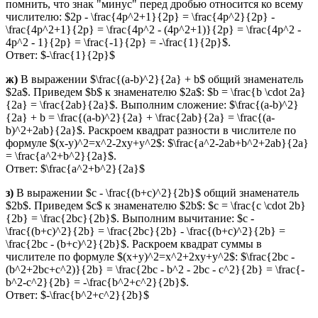
помнить, что знак "минус" перед дробью относится ко всему
числителю: $2p - \frac{4p^2+1}{2p} = \frac{4p^2}{2p} -
\frac{4p^2+1}{2p} = \frac{4p^2 - (4p^2+1)}{2p} = \frac{4p^2 -
4p^2 - 1}{2p} = \frac{-1}{2p} = -\frac{1}{2p}$.
Ответ: $-\frac{1}{2p}$
ж)
В выражении $\frac{(a-b)^2}{2a} + b$ общий знаменатель
$2a$. Приведем $b$ к знаменателю $2a$: $b = \frac{b \cdot 2a}
{2a} = \frac{2ab}{2a}$. Выполним сложение: $\frac{(a-b)^2}
{2a} + b = \frac{(a-b)^2}{2a} + \frac{2ab}{2a} = \frac{(a-
b)^2+2ab}{2a}$. Раскроем квадрат разности в числителе по
формуле $(x-y)^2=x^2-2xy+y^2$: $\frac{a^2-2ab+b^2+2ab}{2a}
= \frac{a^2+b^2}{2a}$.
Ответ: $\frac{a^2+b^2}{2a}$
з)
В выражении $c - \frac{(b+c)^2}{2b}$ общий знаменатель
$2b$. Приведем $c$ к знаменателю $2b$: $c = \frac{c \cdot 2b}
{2b} = \frac{2bc}{2b}$. Выполним вычитание: $c -
\frac{(b+c)^2}{2b} = \frac{2bc}{2b} - \frac{(b+c)^2}{2b} =
\frac{2bc - (b+c)^2}{2b}$. Раскроем квадрат суммы в
числителе по формуле $(x+y)^2=x^2+2xy+y^2$: $\frac{2bc -
(b^2+2bc+c^2)}{2b} = \frac{2bc - b^2 - 2bc - c^2}{2b} = \frac{-
b^2-c^2}{2b} = -\frac{b^2+c^2}{2b}$.
Ответ: $-\frac{b^2+c^2}{2b}$