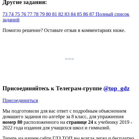
Другие задания:
73
74
75
76
77
78
79
80
81
82
83
84
85
86
87
Полный список
заданий
Помогло решение? Оставьте
отзыв
в комментариях ниже.
Присоединяйтесь к Телеграм-группе
@top_gdz
Присоединиться
Мы подготовили для вас ответ c подробным объяснением
домашего задания по алгебре за 8 класс, для упражнения
номер 80
расположенного на
странице 24
к учебнику 2019 -
2022 года издания для учащихся школ и гимназий.
Теперь на нашем сайте ГДЗ.ТОП вы всегда легко и бесплатно