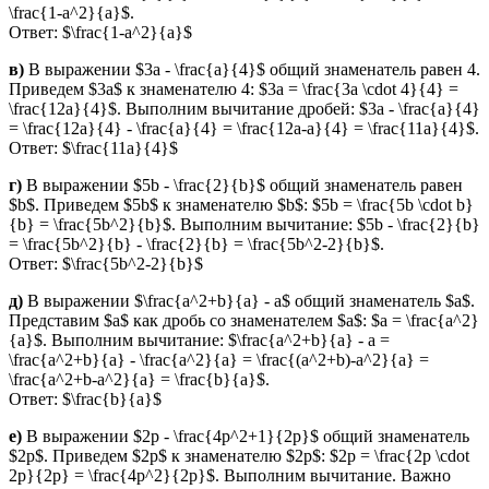
\frac{1-a^2}{a}$.
Ответ: $\frac{1-a^2}{a}$
в)
В выражении $3a - \frac{a}{4}$ общий знаменатель равен 4.
Приведем $3a$ к знаменателю 4: $3a = \frac{3a \cdot 4}{4} =
\frac{12a}{4}$. Выполним вычитание дробей: $3a - \frac{a}{4}
= \frac{12a}{4} - \frac{a}{4} = \frac{12a-a}{4} = \frac{11a}{4}$.
Ответ: $\frac{11a}{4}$
г)
В выражении $5b - \frac{2}{b}$ общий знаменатель равен
$b$. Приведем $5b$ к знаменателю $b$: $5b = \frac{5b \cdot b}
{b} = \frac{5b^2}{b}$. Выполним вычитание: $5b - \frac{2}{b}
= \frac{5b^2}{b} - \frac{2}{b} = \frac{5b^2-2}{b}$.
Ответ: $\frac{5b^2-2}{b}$
д)
В выражении $\frac{a^2+b}{a} - a$ общий знаменатель $a$.
Представим $a$ как дробь со знаменателем $a$: $a = \frac{a^2}
{a}$. Выполним вычитание: $\frac{a^2+b}{a} - a =
\frac{a^2+b}{a} - \frac{a^2}{a} = \frac{(a^2+b)-a^2}{a} =
\frac{a^2+b-a^2}{a} = \frac{b}{a}$.
Ответ: $\frac{b}{a}$
е)
В выражении $2p - \frac{4p^2+1}{2p}$ общий знаменатель
$2p$. Приведем $2p$ к знаменателю $2p$: $2p = \frac{2p \cdot
2p}{2p} = \frac{4p^2}{2p}$. Выполним вычитание. Важно