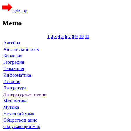
gdz.top
Меню
1
2
3
4
5
6
7
8
9
10
11
Алгебра
Английский язык
Биология
География
Геометрия
Информатика
История
Литература
Литературное чтение
Математика
Музыка
Немецкий язык
Обществознание
Окружающий мир