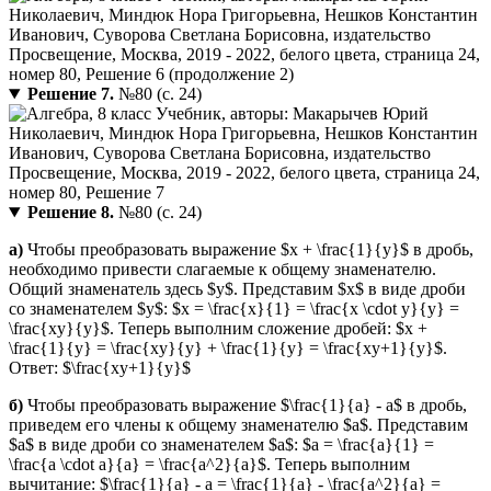
Решение 7.
№80 (с. 24)
Решение 8.
№80 (с. 24)
а)
Чтобы преобразовать выражение $x + \frac{1}{y}$ в дробь,
необходимо привести слагаемые к общему знаменателю.
Общий знаменатель здесь $y$. Представим $x$ в виде дроби
со знаменателем $y$: $x = \frac{x}{1} = \frac{x \cdot y}{y} =
\frac{xy}{y}$. Теперь выполним сложение дробей: $x +
\frac{1}{y} = \frac{xy}{y} + \frac{1}{y} = \frac{xy+1}{y}$.
Ответ: $\frac{xy+1}{y}$
б)
Чтобы преобразовать выражение $\frac{1}{a} - a$ в дробь,
приведем его члены к общему знаменателю $a$. Представим
$a$ в виде дроби со знаменателем $a$: $a = \frac{a}{1} =
\frac{a \cdot a}{a} = \frac{a^2}{a}$. Теперь выполним
вычитание: $\frac{1}{a} - a = \frac{1}{a} - \frac{a^2}{a} =