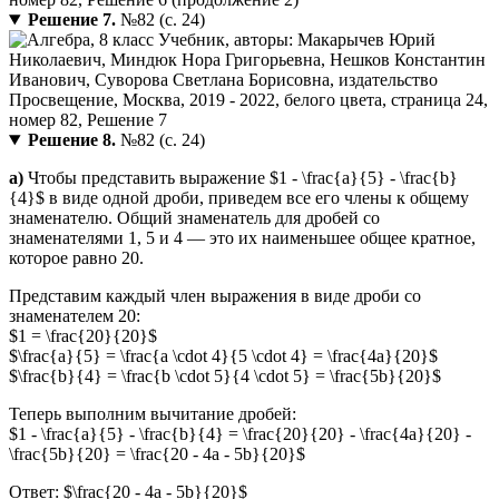
Решение 7.
№82 (с. 24)
Решение 8.
№82 (с. 24)
а)
Чтобы представить выражение $1 - \frac{a}{5} - \frac{b}
{4}$ в виде одной дроби, приведем все его члены к общему
знаменателю. Общий знаменатель для дробей со
знаменателями 1, 5 и 4 — это их наименьшее общее кратное,
которое равно 20.
Представим каждый член выражения в виде дроби со
знаменателем 20:
$1 = \frac{20}{20}$
$\frac{a}{5} = \frac{a \cdot 4}{5 \cdot 4} = \frac{4a}{20}$
$\frac{b}{4} = \frac{b \cdot 5}{4 \cdot 5} = \frac{5b}{20}$
Теперь выполним вычитание дробей:
$1 - \frac{a}{5} - \frac{b}{4} = \frac{20}{20} - \frac{4a}{20} -
\frac{5b}{20} = \frac{20 - 4a - 5b}{20}$
Ответ: $\frac{20 - 4a - 5b}{20}$