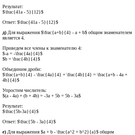
Результат:
$\frac{41a - 5}{12}$
Ответ: $\frac{41a - 5}{12}$
д)
Для выражения $\frac{a+b}{4} - a + b$ общим знаменателем
является 4.
Приведем все члены к знаменателю 4:
$-a = -\frac{4a}{4}$
$b = \frac{4b}{4}$
Объединим дроби:
$\frac{a+b}{4} - \frac{4a}{4} + \frac{4b}{4} = \frac{a+b - 4a +
4b}{4}$
Упростим числитель:
$(a - 4a) + (b + 4b) = -3a + 5b = 5b - 3a$
Результат:
$\frac{5b-3a}{4}$
Ответ: $\frac{5b - 3a}{4}$
е)
Для выражения $a + b - \frac{a^2 + b^2}{a}$ общим