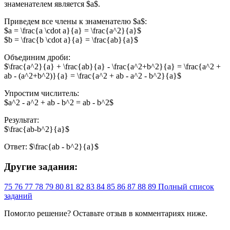
знаменателем является $a$.
Приведем все члены к знаменателю $a$:
$a = \frac{a \cdot a}{a} = \frac{a^2}{a}$
$b = \frac{b \cdot a}{a} = \frac{ab}{a}$
Объединим дроби:
$\frac{a^2}{a} + \frac{ab}{a} - \frac{a^2+b^2}{a} = \frac{a^2 +
ab - (a^2+b^2)}{a} = \frac{a^2 + ab - a^2 - b^2}{a}$
Упростим числитель:
$a^2 - a^2 + ab - b^2 = ab - b^2$
Результат:
$\frac{ab-b^2}{a}$
Ответ: $\frac{ab - b^2}{a}$
Другие задания:
75
76
77
78
79
80
81
82
83
84
85
86
87
88
89
Полный список
заданий
Помогло решение? Оставьте
отзыв
в комментариях ниже.