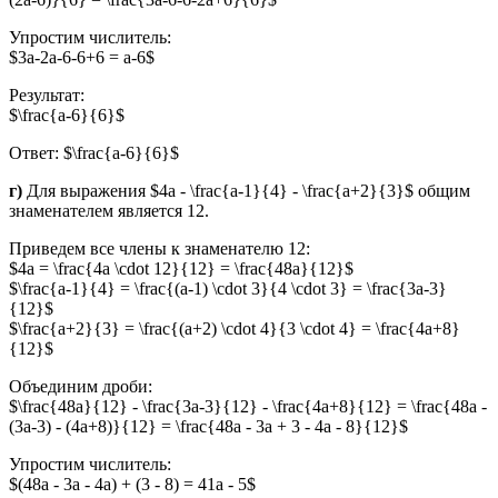
Упростим числитель:
$3a-2a-6-6+6 = a-6$
Результат:
$\frac{a-6}{6}$
Ответ: $\frac{a-6}{6}$
г)
Для выражения $4a - \frac{a-1}{4} - \frac{a+2}{3}$ общим
знаменателем является 12.
Приведем все члены к знаменателю 12:
$4a = \frac{4a \cdot 12}{12} = \frac{48a}{12}$
$\frac{a-1}{4} = \frac{(a-1) \cdot 3}{4 \cdot 3} = \frac{3a-3}
{12}$
$\frac{a+2}{3} = \frac{(a+2) \cdot 4}{3 \cdot 4} = \frac{4a+8}
{12}$
Объединим дроби:
$\frac{48a}{12} - \frac{3a-3}{12} - \frac{4a+8}{12} = \frac{48a -
(3a-3) - (4a+8)}{12} = \frac{48a - 3a + 3 - 4a - 8}{12}$
Упростим числитель:
$(48a - 3a - 4a) + (3 - 8) = 41a - 5$