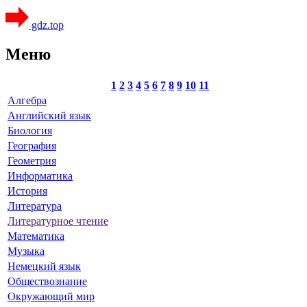
gdz.top
Меню
1
2
3
4
5
6
7
8
9
10
11
Алгебра
Английский язык
Биология
География
Геометрия
Информатика
История
Литература
Литературное чтение
Математика
Музыка
Немецкий язык
Обществознание
Окружающий мир