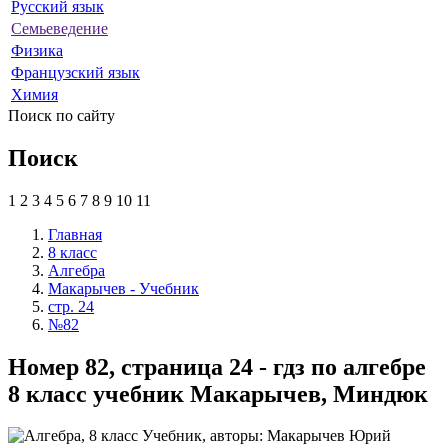
Русский язык
Семьеведение
Физика
Французский язык
Химия
Поиск по сайту
Поиск
1
2
3
4
5
6
7
8
9
10
11
Главная
8 класс
Алгебра
Макарычев - Учебник
стр. 24
№82
Номер 82, страница 24 - гдз по алгебре
8 класс учебник Макарычев, Миндюк