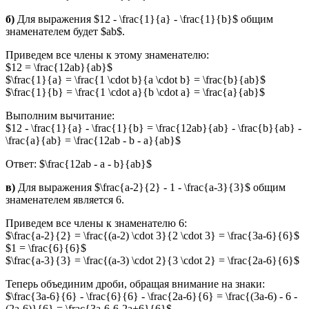
б)
Для выражения $12 - \frac{1}{a} - \frac{1}{b}$ общим
знаменателем будет $ab$.
Приведем все члены к этому знаменателю:
$12 = \frac{12ab}{ab}$
$\frac{1}{a} = \frac{1 \cdot b}{a \cdot b} = \frac{b}{ab}$
$\frac{1}{b} = \frac{1 \cdot a}{b \cdot a} = \frac{a}{ab}$
Выполним вычитание:
$12 - \frac{1}{a} - \frac{1}{b} = \frac{12ab}{ab} - \frac{b}{ab} -
\frac{a}{ab} = \frac{12ab - b - a}{ab}$
Ответ: $\frac{12ab - a - b}{ab}$
в)
Для выражения $\frac{a-2}{2} - 1 - \frac{a-3}{3}$ общим
знаменателем является 6.
Приведем все члены к знаменателю 6:
$\frac{a-2}{2} = \frac{(a-2) \cdot 3}{2 \cdot 3} = \frac{3a-6}{6}$
$1 = \frac{6}{6}$
$\frac{a-3}{3} = \frac{(a-3) \cdot 2}{3 \cdot 2} = \frac{2a-6}{6}$
Теперь объединим дроби, обращая внимание на знаки:
$\frac{3a-6}{6} - \frac{6}{6} - \frac{2a-6}{6} = \frac{(3a-6) - 6 -
(2a-6)}{6} = \frac{3a-6-6-2a+6}{6}$