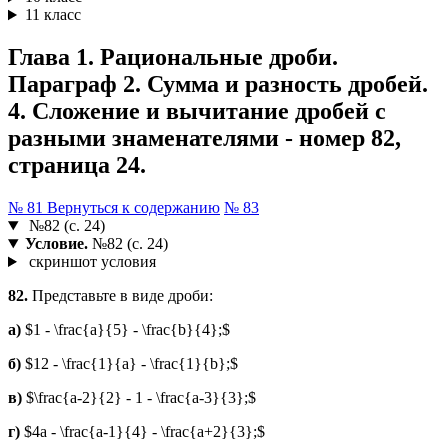
11 класс
Глава 1. Рациональные дроби.
Параграф 2. Сумма и разность дробей.
4. Сложение и вычитание дробей с
разными знаменателями - номер 82,
страница 24.
№ 81
Вернуться к содержанию
№ 83
№82 (с. 24)
Условие.
№82 (с. 24)
скриншот условия
82.
Представьте в виде дроби:
а)
$1 - \frac{a}{5} - \frac{b}{4};$
б)
$12 - \frac{1}{a} - \frac{1}{b};$
в)
$\frac{a-2}{2} - 1 - \frac{a-3}{3};$
г)
$4a - \frac{a-1}{4} - \frac{a+2}{3};$