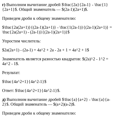
г)
Выполним вычитание дробей $\frac{2a}{2a-1} - \frac{1}
{2a+1}$. Общий знаменатель — $(2a-1)(2a+1)$.
Приведем дроби к общему знаменателю:
$\frac{2a(2a+1)}{(2a-1)(2a+1)} - \frac{1(2a-1)}{(2a-1)(2a+1)} =
\frac{2a(2a+1) - (2a-1)}{(2a-1)(2a+1)}$
Упростим числитель:
$2a(2a+1) - (2a-1) = 4a^2 + 2a - 2a + 1 = 4a^2 + 1$
Знаменатель является разностью квадратов: $(2a)^2 - 1^2 =
4a^2 - 1$.
Результат:
$\frac{4a^2+1}{4a^2-1}$
Ответ: $\frac{4a^2+1}{4a^2-1}$.
д)
Выполним вычитание дробей $\frac{a}{a+2} - \frac{a}{a-
2}$. Общий знаменатель — $(a+2)(a-2)$.
Приведем дроби к общему знаменателю: