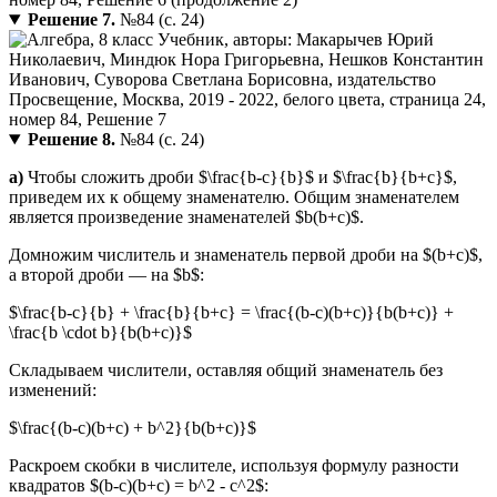
Решение 7.
№84 (с. 24)
Решение 8.
№84 (с. 24)
а)
Чтобы сложить дроби $\frac{b-c}{b}$ и $\frac{b}{b+c}$,
приведем их к общему знаменателю. Общим знаменателем
является произведение знаменателей $b(b+c)$.
Домножим числитель и знаменатель первой дроби на $(b+c)$,
а второй дроби — на $b$:
$\frac{b-c}{b} + \frac{b}{b+c} = \frac{(b-c)(b+c)}{b(b+c)} +
\frac{b \cdot b}{b(b+c)}$
Складываем числители, оставляя общий знаменатель без
изменений:
$\frac{(b-c)(b+c) + b^2}{b(b+c)}$
Раскроем скобки в числителе, используя формулу разности
квадратов $(b-c)(b+c) = b^2 - c^2$: