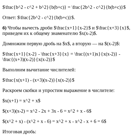
$\frac{b^2 - c^2 + b^2}{b(b+c)} = \frac{2b^2 - c^2}{b(b+c)}$
Ответ: $\frac{2b^2 - c^2}{b(b+c)}$.
б)
Чтобы вычесть дроби $\frac{x+1}{x-2}$ и $\frac{x+3}{x}$,
приведем их к общему знаменателю $x(x-2)$.
Домножим первую дробь на $x$, а вторую — на $(x-2)$:
$\frac{x+1}{x-2} - \frac{x+3}{x} = \frac{(x+1)x}{x(x-2)} -
\frac{(x+3)(x-2)}{x(x-2)}$
Выполним вычитание числителей:
$\frac{x(x+1) - (x+3)(x-2)}{x(x-2)}$
Раскроем скобки и упростим выражение в числителе:
$x(x+1) = x^2 + x$
$(x+3)(x-2) = x^2 - 2x + 3x - 6 = x^2 + x - 6$
$(x^2 + x) - (x^2 + x - 6) = x^2 + x - x^2 - x + 6 = 6$
Итоговая дробь: