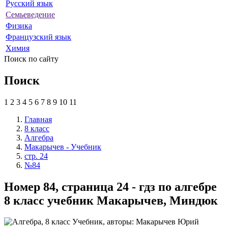
Русский язык
Семьеведение
Физика
Французский язык
Химия
Поиск по сайту
Поиск
1
2
3
4
5
6
7
8
9
10
11
Главная
8 класс
Алгебра
Макарычев - Учебник
стр. 24
№84
Номер 84, страница 24 - гдз по алгебре
8 класс учебник Макарычев, Миндюк