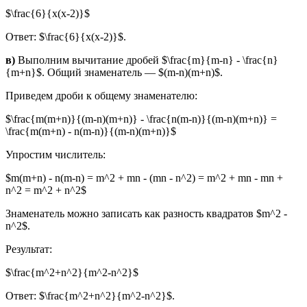
$\frac{6}{x(x-2)}$
Ответ: $\frac{6}{x(x-2)}$.
в)
Выполним вычитание дробей $\frac{m}{m-n} - \frac{n}
{m+n}$. Общий знаменатель — $(m-n)(m+n)$.
Приведем дроби к общему знаменателю:
$\frac{m(m+n)}{(m-n)(m+n)} - \frac{n(m-n)}{(m-n)(m+n)} =
\frac{m(m+n) - n(m-n)}{(m-n)(m+n)}$
Упростим числитель:
$m(m+n) - n(m-n) = m^2 + mn - (mn - n^2) = m^2 + mn - mn +
n^2 = m^2 + n^2$
Знаменатель можно записать как разность квадратов $m^2 -
n^2$.
Результат:
$\frac{m^2+n^2}{m^2-n^2}$
Ответ: $\frac{m^2+n^2}{m^2-n^2}$.