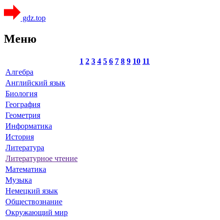
gdz.top
Меню
1
2
3
4
5
6
7
8
9
10
11
Алгебра
Английский язык
Биология
География
Геометрия
Информатика
История
Литература
Литературное чтение
Математика
Музыка
Немецкий язык
Обществознание
Окружающий мир