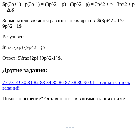
$p(3p+1) - p(3p-1) = (3p^2 + p) - (3p^2 - p) = 3p^2 + p - 3p^2 + p
= 2p$
Знаменатель является разностью квадратов: $(3p)^2 - 1^2 =
9p^2 - 1$.
Результат:
$\frac{2p}{9p^2-1}$
Ответ: $\frac{2p}{9p^2-1}$.
Другие задания:
77
78
79
80
81
82
83
84
85
86
87
88
89
90
91
Полный список
заданий
Помогло решение? Оставьте
отзыв
в комментариях ниже.