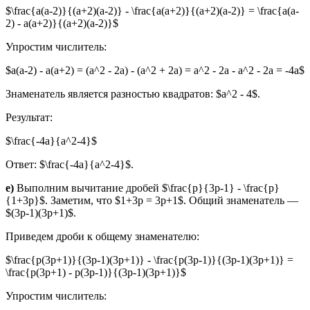
$\frac{a(a-2)}{(a+2)(a-2)} - \frac{a(a+2)}{(a+2)(a-2)} = \frac{a(a-
2) - a(a+2)}{(a+2)(a-2)}$
Упростим числитель:
$a(a-2) - a(a+2) = (a^2 - 2a) - (a^2 + 2a) = a^2 - 2a - a^2 - 2a = -4a$
Знаменатель является разностью квадратов: $a^2 - 4$.
Результат:
$\frac{-4a}{a^2-4}$
Ответ: $\frac{-4a}{a^2-4}$.
е)
Выполним вычитание дробей $\frac{p}{3p-1} - \frac{p}
{1+3p}$. Заметим, что $1+3p = 3p+1$. Общий знаменатель —
$(3p-1)(3p+1)$.
Приведем дроби к общему знаменателю:
$\frac{p(3p+1)}{(3p-1)(3p+1)} - \frac{p(3p-1)}{(3p-1)(3p+1)} =
\frac{p(3p+1) - p(3p-1)}{(3p-1)(3p+1)}$
Упростим числитель: