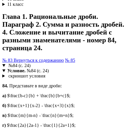
11 класс
Глава 1. Рациональные дроби.
Параграф 2. Сумма и разность дробей.
4. Сложение и вычитание дробей с
разными знаменателями - номер 84,
страница 24.
№ 83
Вернуться к содержанию
№ 85
№84 (с. 24)
Условие.
№84 (с. 24)
скриншот условия
84.
Представьте в виде дроби:
а)
$\frac{b-c}{b} + \frac{b}{b+c}$;
б)
$\frac{x+1}{x-2} - \frac{x+3}{x}$;
в)
$\frac{m}{m-n} - \frac{n}{m+n}$;
г)
$\frac{2a}{2a-1} - \frac{1}{2a+1}$;