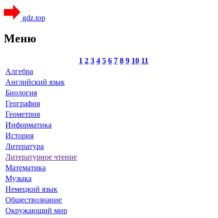
gdz.top
Меню
1
2
3
4
5
6
7
8
9
10
11
Алгебра
Английский язык
Биология
География
Геометрия
Информатика
История
Литература
Литературное чтение
Математика
Музыка
Немецкий язык
Обществознание
Окружающий мир