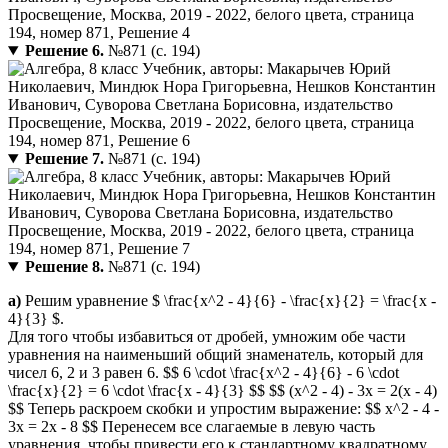
Решение 6.
№871 (с. 194)
Решение 7.
№871 (с. 194)
Решение 8.
№871 (с. 194)
а)
Решим уравнение $ \frac{x^2 - 4}{6} - \frac{x}{2} = \frac{x -
4}{3} $.
Для того чтобы избавиться от дробей, умножим обе части
уравнения на наименьший общий знаменатель, который для
чисел 6, 2 и 3 равен 6. $$ 6 \cdot \frac{x^2 - 4}{6} - 6 \cdot
\frac{x}{2} = 6 \cdot \frac{x - 4}{3} $$ $$ (x^2 - 4) - 3x = 2(x - 4)
$$ Теперь раскроем скобки и упростим выражение: $$ x^2 - 4 -
3x = 2x - 8 $$ Перенесем все слагаемые в левую часть
уравнения, чтобы привести его к стандартному квадратному