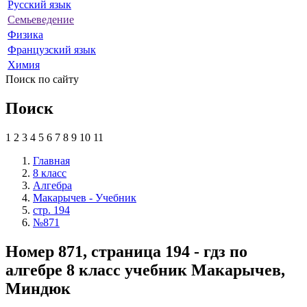
Русский язык
Семьеведение
Физика
Французский язык
Химия
Поиск по сайту
Поиск
1
2
3
4
5
6
7
8
9
10
11
Главная
8 класс
Алгебра
Макарычев - Учебник
стр. 194
№871
Номер 871, страница 194 - гдз по
алгебре 8 класс учебник Макарычев,
Миндюк