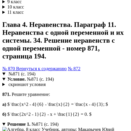
9 класс
10 класс
11 класс
Глава 4. Неравенства. Параграф 11.
Неравенства с одной переменной и их
системы. 34. Решение неравенств с
одной переменной - номер 871,
страница 194.
№ 870
Вернуться к содержанию
№ 872
№871 (с. 194)
Условие.
№871 (с. 194)
скриншот условия
871.
Решите уравнение:
а)
$ \frac{x^2 - 4}{6} - \frac{x}{2} = \frac{x - 4}{3}; $
б)
$ \frac{2x^2 - 1}{2} - x + \frac{1}{2} = 0. $
Решение 1.
№871 (с. 194)