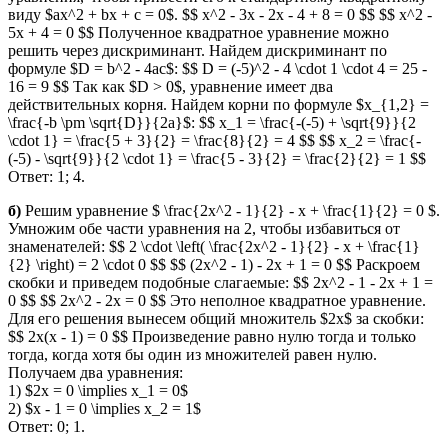
виду $ax^2 + bx + c = 0$. $$ x^2 - 3x - 2x - 4 + 8 = 0 $$ $$ x^2 -
5x + 4 = 0 $$ Полученное квадратное уравнение можно
решить через дискриминант. Найдем дискриминант по
формуле $D = b^2 - 4ac$: $$ D = (-5)^2 - 4 \cdot 1 \cdot 4 = 25 -
16 = 9 $$ Так как $D > 0$, уравнение имеет два
действительных корня. Найдем корни по формуле $x_{1,2} =
\frac{-b \pm \sqrt{D}}{2a}$: $$ x_1 = \frac{-(-5) + \sqrt{9}}{2
\cdot 1} = \frac{5 + 3}{2} = \frac{8}{2} = 4 $$ $$ x_2 = \frac{-
(-5) - \sqrt{9}}{2 \cdot 1} = \frac{5 - 3}{2} = \frac{2}{2} = 1 $$
Ответ: 1; 4.
б)
Решим уравнение $ \frac{2x^2 - 1}{2} - x + \frac{1}{2} = 0 $.
Умножим обе части уравнения на 2, чтобы избавиться от
знаменателей: $$ 2 \cdot \left( \frac{2x^2 - 1}{2} - x + \frac{1}
{2} \right) = 2 \cdot 0 $$ $$ (2x^2 - 1) - 2x + 1 = 0 $$ Раскроем
скобки и приведем подобные слагаемые: $$ 2x^2 - 1 - 2x + 1 =
0 $$ $$ 2x^2 - 2x = 0 $$ Это неполное квадратное уравнение.
Для его решения вынесем общий множитель $2x$ за скобки:
$$ 2x(x - 1) = 0 $$ Произведение равно нулю тогда и только
тогда, когда хотя бы один из множителей равен нулю.
Получаем два уравнения:
1) $2x = 0 \implies x_1 = 0$
2) $x - 1 = 0 \implies x_2 = 1$
Ответ: 0; 1.