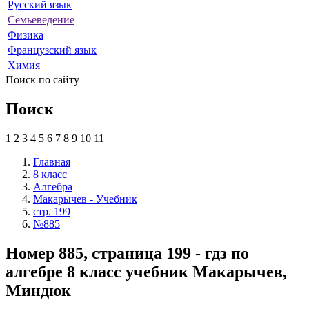
Русский язык
Семьеведение
Физика
Французский язык
Химия
Поиск по сайту
Поиск
1
2
3
4
5
6
7
8
9
10
11
Главная
8 класс
Алгебра
Макарычев - Учебник
стр. 199
№885
Номер 885, страница 199 - гдз по
алгебре 8 класс учебник Макарычев,
Миндюк