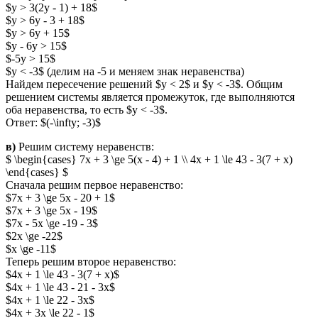
$y > 3(2y - 1) + 18$
$y > 6y - 3 + 18$
$y > 6y + 15$
$y - 6y > 15$
$-5y > 15$
$y < -3$ (делим на -5 и меняем знак неравенства)
Найдем пересечение решений $y < 2$ и $y < -3$. Общим
решением системы является промежуток, где выполняются
оба неравенства, то есть $y < -3$.
Ответ: $(-\infty; -3)$
в)
Решим систему неравенств:
$ \begin{cases} 7x + 3 \ge 5(x - 4) + 1 \\ 4x + 1 \le 43 - 3(7 + x)
\end{cases} $
Сначала решим первое неравенство:
$7x + 3 \ge 5x - 20 + 1$
$7x + 3 \ge 5x - 19$
$7x - 5x \ge -19 - 3$
$2x \ge -22$
$x \ge -11$
Теперь решим второе неравенство:
$4x + 1 \le 43 - 3(7 + x)$
$4x + 1 \le 43 - 21 - 3x$
$4x + 1 \le 22 - 3x$
$4x + 3x \le 22 - 1$