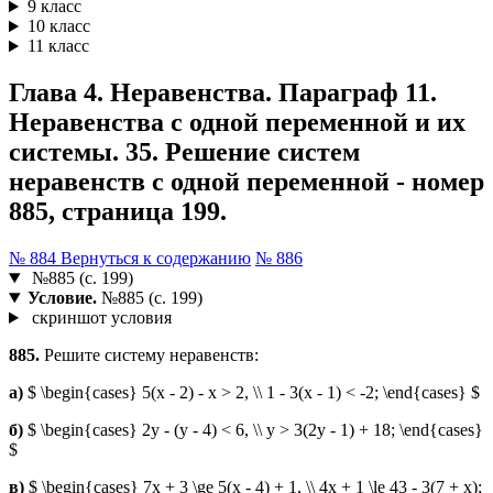
9 класс
10 класс
11 класс
Глава 4. Неравенства. Параграф 11.
Неравенства с одной переменной и их
системы. 35. Решение систем
неравенств с одной переменной - номер
885, страница 199.
№ 884
Вернуться к содержанию
№ 886
№885 (с. 199)
Условие.
№885 (с. 199)
скриншот условия
885.
Решите систему неравенств:
а)
$ \begin{cases} 5(x - 2) - x > 2, \\ 1 - 3(x - 1) < -2; \end{cases} $
б)
$ \begin{cases} 2y - (y - 4) < 6, \\ y > 3(2y - 1) + 18; \end{cases}
$
в)
$ \begin{cases} 7x + 3 \ge 5(x - 4) + 1, \\ 4x + 1 \le 43 - 3(7 + x);