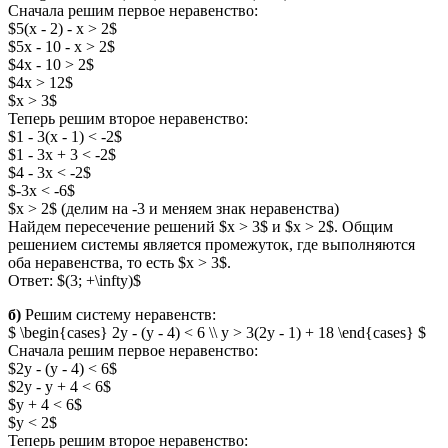
Сначала решим первое неравенство:
$5(x - 2) - x > 2$
$5x - 10 - x > 2$
$4x - 10 > 2$
$4x > 12$
$x > 3$
Теперь решим второе неравенство:
$1 - 3(x - 1) < -2$
$1 - 3x + 3 < -2$
$4 - 3x < -2$
$-3x < -6$
$x > 2$ (делим на -3 и меняем знак неравенства)
Найдем пересечение решений $x > 3$ и $x > 2$. Общим
решением системы является промежуток, где выполняются
оба неравенства, то есть $x > 3$.
Ответ: $(3; +\infty)$
б)
Решим систему неравенств:
$ \begin{cases} 2y - (y - 4) < 6 \\ y > 3(2y - 1) + 18 \end{cases} $
Сначала решим первое неравенство:
$2y - (y - 4) < 6$
$2y - y + 4 < 6$
$y + 4 < 6$
$y < 2$
Теперь решим второе неравенство: