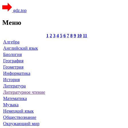
gdz.top
Меню
1
2
3
4
5
6
7
8
9
10
11
Алгебра
Английский язык
Биология
География
Геометрия
Информатика
История
Литература
Литературное чтение
Математика
Музыка
Немецкий язык
Обществознание
Окружающий мир