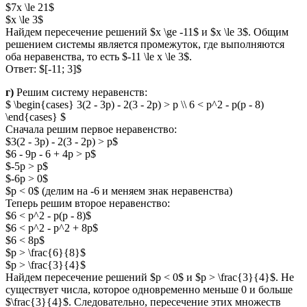
$7x \le 21$
$x \le 3$
Найдем пересечение решений $x \ge -11$ и $x \le 3$. Общим
решением системы является промежуток, где выполняются
оба неравенства, то есть $-11 \le x \le 3$.
Ответ: $[-11; 3]$
г)
Решим систему неравенств:
$ \begin{cases} 3(2 - 3p) - 2(3 - 2p) > p \\ 6 < p^2 - p(p - 8)
\end{cases} $
Сначала решим первое неравенство:
$3(2 - 3p) - 2(3 - 2p) > p$
$6 - 9p - 6 + 4p > p$
$-5p > p$
$-6p > 0$
$p < 0$ (делим на -6 и меняем знак неравенства)
Теперь решим второе неравенство:
$6 < p^2 - p(p - 8)$
$6 < p^2 - p^2 + 8p$
$6 < 8p$
$p > \frac{6}{8}$
$p > \frac{3}{4}$
Найдем пересечение решений $p < 0$ и $p > \frac{3}{4}$. Не
существует числа, которое одновременно меньше 0 и больше
$\frac{3}{4}$. Следовательно, пересечение этих множеств