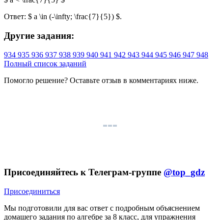
Ответ: $ a \in (-\infty; \frac{7}{5}) $.
Другие задания:
934
935
936
937
938
939
940
941
942
943
944
945
946
947
948
Полный список заданий
Помогло решение? Оставьте
отзыв
в комментариях ниже.
Присоединяйтесь к Телеграм-группе
@top_gdz
Присоединиться
Мы подготовили для вас ответ c подробным объяснением
домашего задания по алгебре за 8 класс, для упражнения