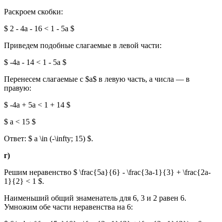
Раскроем скобки:
$ 2 - 4a - 16 < 1 - 5a $
Приведем подобные слагаемые в левой части:
$ -4a - 14 < 1 - 5a $
Перенесем слагаемые с $a$ в левую часть, а числа — в
правую:
$ -4a + 5a < 1 + 14 $
$ a < 15 $
Ответ: $ a \in (-\infty; 15) $.
г)
Решим неравенство $ \frac{5a}{6} - \frac{3a-1}{3} + \frac{2a-
1}{2} < 1 $.
Наименьший общий знаменатель для 6, 3 и 2 равен 6.
Умножим обе части неравенства на 6: