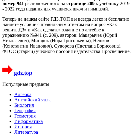
номер 941
расположенного на
странице 209
к учебнику 2019
- 2022 года издания для учащихся школ и гимназий.
Теперь на нашем сайте ГДЗ.ТОП вы всегда легко и бесплатно
найдёте условие с правильным ответом на вопрос «Как
решить ДЗ» и «Как сделать» задание по алгебре к
упражнению №941 (с. 209), авторов: Макарычев (Юрий
Николаевич), Миндюк (Нора Григорьевна), Нешков
(Константин Иванович), Суворова (Светлана Борисовна),
ФГОС (старый) учебного пособия издательства Просвещение.
gdz.top
Популярные предметы
Алгебра
Английский язык
Биология
География
Геометрия
Информатика
История
Литература