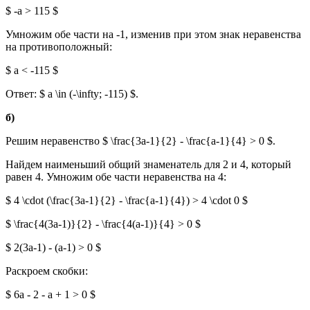
$ -a > 115 $
Умножим обе части на -1, изменив при этом знак неравенства
на противоположный:
$ a < -115 $
Ответ: $ a \in (-\infty; -115) $.
б)
Решим неравенство $ \frac{3a-1}{2} - \frac{a-1}{4} > 0 $.
Найдем наименьший общий знаменатель для 2 и 4, который
равен 4. Умножим обе части неравенства на 4:
$ 4 \cdot (\frac{3a-1}{2} - \frac{a-1}{4}) > 4 \cdot 0 $
$ \frac{4(3a-1)}{2} - \frac{4(a-1)}{4} > 0 $
$ 2(3a-1) - (a-1) > 0 $
Раскроем скобки:
$ 6a - 2 - a + 1 > 0 $