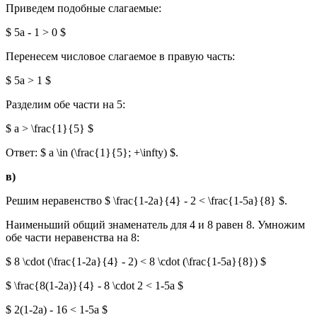
Приведем подобные слагаемые:
$ 5a - 1 > 0 $
Перенесем числовое слагаемое в правую часть:
$ 5a > 1 $
Разделим обе части на 5:
$ a > \frac{1}{5} $
Ответ: $ a \in (\frac{1}{5}; +\infty) $.
в)
Решим неравенство $ \frac{1-2a}{4} - 2 < \frac{1-5a}{8} $.
Наименьший общий знаменатель для 4 и 8 равен 8. Умножим
обе части неравенства на 8:
$ 8 \cdot (\frac{1-2a}{4} - 2) < 8 \cdot (\frac{1-5a}{8}) $
$ \frac{8(1-2a)}{4} - 8 \cdot 2 < 1-5a $
$ 2(1-2a) - 16 < 1-5a $