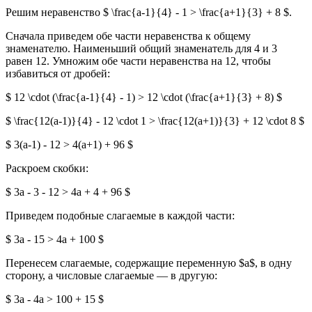
Решим неравенство $ \frac{a-1}{4} - 1 > \frac{a+1}{3} + 8 $.
Сначала приведем обе части неравенства к общему
знаменателю. Наименьший общий знаменатель для 4 и 3
равен 12. Умножим обе части неравенства на 12, чтобы
избавиться от дробей:
$ 12 \cdot (\frac{a-1}{4} - 1) > 12 \cdot (\frac{a+1}{3} + 8) $
$ \frac{12(a-1)}{4} - 12 \cdot 1 > \frac{12(a+1)}{3} + 12 \cdot 8 $
$ 3(a-1) - 12 > 4(a+1) + 96 $
Раскроем скобки:
$ 3a - 3 - 12 > 4a + 4 + 96 $
Приведем подобные слагаемые в каждой части:
$ 3a - 15 > 4a + 100 $
Перенесем слагаемые, содержащие переменную $a$, в одну
сторону, а числовые слагаемые — в другую:
$ 3a - 4a > 100 + 15 $