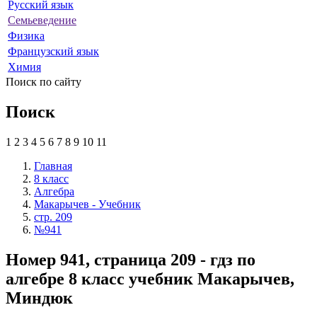
Русский язык
Семьеведение
Физика
Французский язык
Химия
Поиск по сайту
Поиск
1
2
3
4
5
6
7
8
9
10
11
Главная
8 класс
Алгебра
Макарычев - Учебник
стр. 209
№941
Номер 941, страница 209 - гдз по
алгебре 8 класс учебник Макарычев,
Миндюк