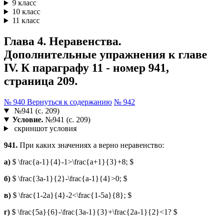
9 класс
10 класс
11 класс
Глава 4. Неравенства.
Дополнительные упражнения к главе
IV. К параграфу 11 - номер 941,
страница 209.
№ 940
Вернуться к содержанию
№ 942
№941 (с. 209)
Условие.
№941 (с. 209)
скриншот условия
941.
При каких значениях a верно неравенство:
а)
$ \frac{a-1}{4}-1>\frac{a+1}{3}+8; $
б)
$ \frac{3a-1}{2}-\frac{a-1}{4}>0; $
в)
$ \frac{1-2a}{4}-2<\frac{1-5a}{8}; $
г)
$ \frac{5a}{6}-\frac{3a-1}{3}+\frac{2a-1}{2}<1? $