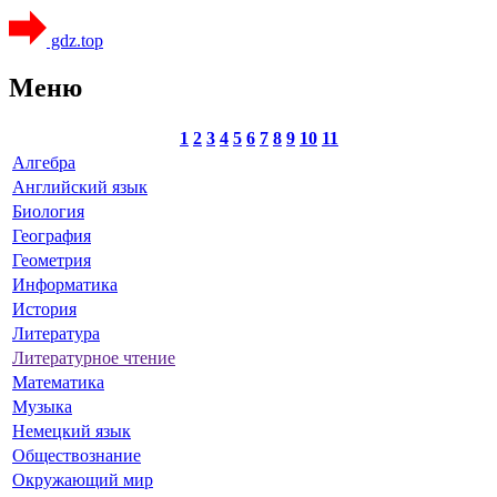
gdz.top
Меню
1
2
3
4
5
6
7
8
9
10
11
Алгебра
Английский язык
Биология
География
Геометрия
Информатика
История
Литература
Литературное чтение
Математика
Музыка
Немецкий язык
Обществознание
Окружающий мир