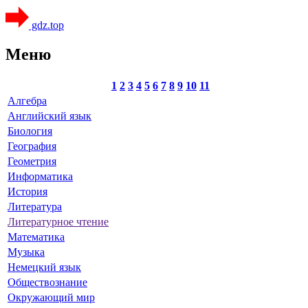
gdz.top
Меню
1
2
3
4
5
6
7
8
9
10
11
Алгебра
Английский язык
Биология
География
Геометрия
Информатика
История
Литература
Литературное чтение
Математика
Музыка
Немецкий язык
Обществознание
Окружающий мир