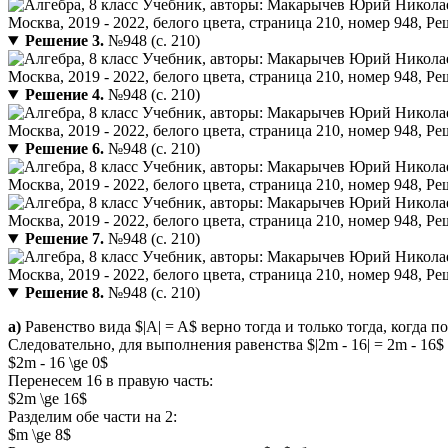
Решение 3.
№948 (с. 210)
Решение 4.
№948 (с. 210)
Решение 6.
№948 (с. 210)
Решение 7.
№948 (с. 210)
Решение 8.
№948 (с. 210)
а)
Равенство вида $|A| = A$ верно тогда и только тогда, когда 
Следовательно, для выполнения равенства $|2m - 16| = 2m - 16
$2m - 16 \ge 0$
Перенесем 16 в правую часть:
$2m \ge 16$
Разделим обе части на 2:
$m \ge 8$