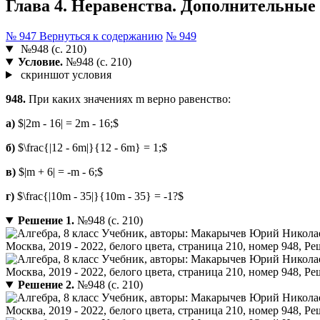
Глава 4. Неравенства. Дополнительные у
№ 947
Вернуться к содержанию
№ 949
№948 (с. 210)
Условие.
№948 (с. 210)
скриншот условия
948.
При каких значениях m верно равенство:
a)
$|2m - 16| = 2m - 16;$
б)
$\frac{|12 - 6m|}{12 - 6m} = 1;$
в)
$|m + 6| = -m - 6;$
г)
$\frac{|10m - 35|}{10m - 35} = -1?$
Решение 1.
№948 (с. 210)
Решение 2.
№948 (с. 210)