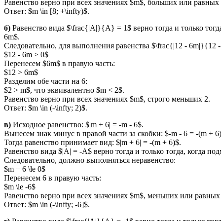
Равенство верно при всех значениях $m$, больших или равных 
Ответ: $m \in [8; +\infty)$.
б)
Равенство вида $\frac{|A|}{A} = 1$ верно тогда и только тог
6m$.
Следовательно, для выполнения равенства $\frac{|12 - 6m|}{12
$12 - 6m > 0$
Перенесем $6m$ в правую часть:
$12 > 6m$
Разделим обе части на 6:
$2 > m$, что эквивалентно $m < 2$.
Равенство верно при всех значениях $m$, строго меньших 2.
Ответ: $m \in (-\infty; 2)$.
в)
Исходное равенство: $|m + 6| = -m - 6$.
Вынесем знак минус в правой части за скобки: $-m - 6 = -(m + 6)
Тогда равенство принимает вид: $|m + 6| = -(m + 6)$.
Равенство вида $|A| = -A$ верно тогда и только тогда, когда 
Следовательно, должно выполняться неравенство:
$m + 6 \le 0$
Перенесем 6 в правую часть:
$m \le -6$
Равенство верно при всех значениях $m$, меньших или равных 
Ответ: $m \in (-\infty; -6]$.