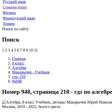
Русский язык
Семьеведение
Физика
Французский язык
Химия
Поиск по сайту
Поиск
1
2
3
4
5
6
7
8
9
10
11
Главная
8 класс
Алгебра
Макарычев - Учебник
стр. 210
№948
Номер 948, страница 210 - гдз по алге