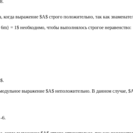
8.
да, когда выражение $A$ строго положительно, так как знаменате
 - 6m} = 1$ необходимо, чтобы выполнялось строгое неравенство:
$.
подмодульное выражение $A$ неположительно. В данном случае, $A
-6.