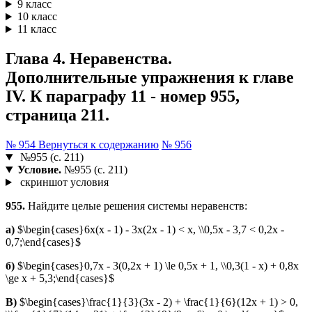
9 класс
10 класс
11 класс
Глава 4. Неравенства.
Дополнительные упражнения к главе
IV. К параграфу 11 - номер 955,
страница 211.
№ 954
Вернуться к содержанию
№ 956
№955 (с. 211)
Условие.
№955 (с. 211)
скриншот условия
955.
Найдите целые решения системы неравенств:
а)
$\begin{cases}6x(x - 1) - 3x(2x - 1) < x, \\0,5x - 3,7 < 0,2x -
0,7;\end{cases}$
б)
$\begin{cases}0,7x - 3(0,2x + 1) \le 0,5x + 1, \\0,3(1 - x) + 0,8x
\ge x + 5,3;\end{cases}$
В)
$\begin{cases}\frac{1}{3}(3x - 2) + \frac{1}{6}(12x + 1) > 0,