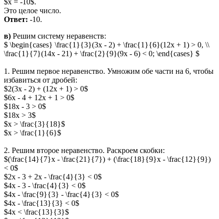
$x = -10$.
Это целое число.
Ответ:
-10.
в)
Решим систему неравенств:
$ \begin{cases} \frac{1}{3}(3x - 2) + \frac{1}{6}(12x + 1) > 0, \\
\frac{1}{7}(14x - 21) + \frac{2}{9}(9x - 6) < 0; \end{cases} $
1. Решим первое неравенство. Умножим обе части на 6, чтобы
избавиться от дробей:
$2(3x - 2) + (12x + 1) > 0$
$6x - 4 + 12x + 1 > 0$
$18x - 3 > 0$
$18x > 3$
$x > \frac{3}{18}$
$x > \frac{1}{6}$
2. Решим второе неравенство. Раскроем скобки:
$(\frac{14}{7}x - \frac{21}{7}) + (\frac{18}{9}x - \frac{12}{9})
< 0$
$2x - 3 + 2x - \frac{4}{3} < 0$
$4x - 3 - \frac{4}{3} < 0$
$4x - \frac{9}{3} - \frac{4}{3} < 0$
$4x - \frac{13}{3} < 0$
$4x < \frac{13}{3}$