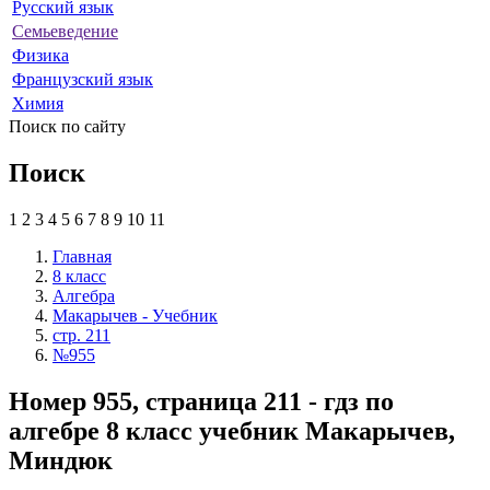
Русский язык
Семьеведение
Физика
Французский язык
Химия
Поиск по сайту
Поиск
1
2
3
4
5
6
7
8
9
10
11
Главная
8 класс
Алгебра
Макарычев - Учебник
стр. 211
№955
Номер 955, страница 211 - гдз по
алгебре 8 класс учебник Макарычев,
Миндюк