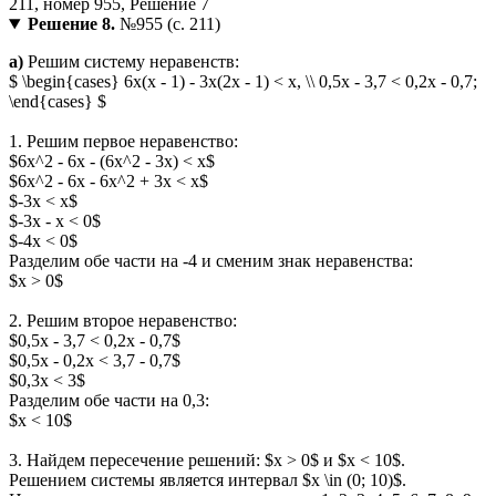
Решение 8.
№955 (с. 211)
а)
Решим систему неравенств:
$ \begin{cases} 6x(x - 1) - 3x(2x - 1) < x, \\ 0,5x - 3,7 < 0,2x - 0,7;
\end{cases} $
1. Решим первое неравенство:
$6x^2 - 6x - (6x^2 - 3x) < x$
$6x^2 - 6x - 6x^2 + 3x < x$
$-3x < x$
$-3x - x < 0$
$-4x < 0$
Разделим обе части на -4 и сменим знак неравенства:
$x > 0$
2. Решим второе неравенство:
$0,5x - 3,7 < 0,2x - 0,7$
$0,5x - 0,2x < 3,7 - 0,7$
$0,3x < 3$
Разделим обе части на 0,3:
$x < 10$
3. Найдем пересечение решений: $x > 0$ и $x < 10$.
Решением системы является интервал $x \in (0; 10)$.