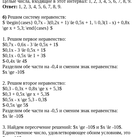
Целые числа, входящие в этот интервал: 1, 2, 3, 4, 5, 6, 7, 8, 9.
Ответ:
1, 2, 3, 4, 5, 6, 7, 8, 9.
б)
Решим систему неравенств:
$ \begin{cases} 0,7x - 3(0,2x + 1) \le 0,5x + 1, \\ 0,3(1 - x) + 0,8x
\ge x + 5,3; \end{cases} $
1. Решим первое неравенство:
$0,7x - 0,6x - 3 \le 0,5x + 1$
$0,1x - 3 \le 0,5x + 1$
$0,1x - 0,5x \le 1 + 3$
$-0,4x \le 4$
Разделим обе части на -0,4 и сменим знак неравенства:
$x \ge -10$
2. Решим второе неравенство:
$0,3 - 0,3x + 0,8x \ge x + 5,3$
$0,3 + 0,5x \ge x + 5,3$
$0,5x - x \ge 5,3 - 0,3$
$-0,5x \ge 5$
Разделим обе части на -0,5 и сменим знак неравенства:
$x \le -10$
3. Найдем пересечение решений: $x \ge -10$ и $x \le -10$.
Единственное число, удовлетворяющее обоим условиям, это