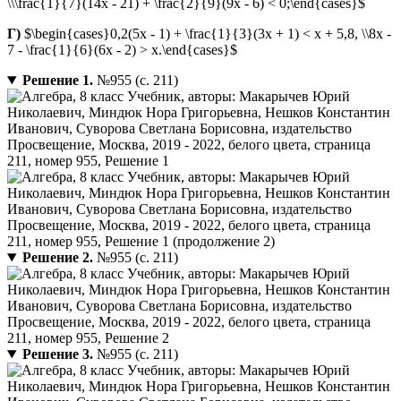
\\\frac{1}{7}(14x - 21) + \frac{2}{9}(9x - 6) < 0;\end{cases}$
Г)
$\begin{cases}0,2(5x - 1) + \frac{1}{3}(3x + 1) < x + 5,8, \\8x -
7 - \frac{1}{6}(6x - 2) > x.\end{cases}$
Решение 1.
№955 (с. 211)
Решение 2.
№955 (с. 211)
Решение 3.
№955 (с. 211)