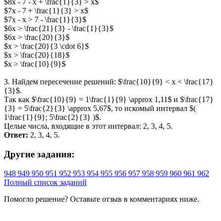
$8x - 7 - x + \frac{1}{3} > x$
$7x - 7 + \frac{1}{3} > x$
$7x - x > 7 - \frac{1}{3}$
$6x > \frac{21}{3} - \frac{1}{3}$
$6x > \frac{20}{3}$
$x > \frac{20}{3 \cdot 6}$
$x > \frac{20}{18}$
$x > \frac{10}{9}$
3. Найдем пересечение решений: $\frac{10}{9} < x < \frac{17}
{3}$.
Так как $\frac{10}{9} = 1\frac{1}{9} \approx 1,11$ и $\frac{17}
{3} = 5\frac{2}{3} \approx 5,67$, то искомый интервал $(
1\frac{1}{9}; 5\frac{2}{3} )$.
Целые числа, входящие в этот интервал: 2, 3, 4, 5.
Ответ:
2, 3, 4, 5.
Другие задания:
948
949
950
951
952
953
954
955
956
957
958
959
960
961
962
Полный список заданий
Помогло решение? Оставьте
отзыв
в комментариях ниже.