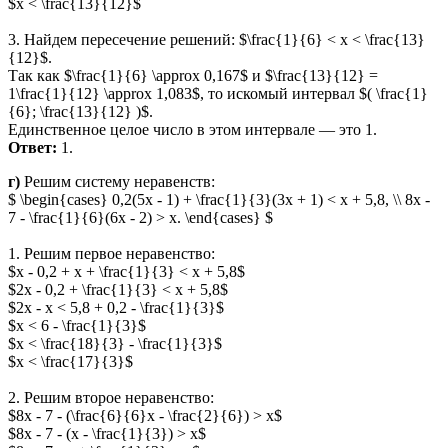
$x < \frac{13}{12}$
3. Найдем пересечение решений: $\frac{1}{6} < x < \frac{13}
{12}$.
Так как $\frac{1}{6} \approx 0,167$ и $\frac{13}{12} =
1\frac{1}{12} \approx 1,083$, то искомый интервал $( \frac{1}
{6}; \frac{13}{12} )$.
Единственное целое число в этом интервале — это 1.
Ответ:
1.
г)
Решим систему неравенств:
$ \begin{cases} 0,2(5x - 1) + \frac{1}{3}(3x + 1) < x + 5,8, \\ 8x -
7 - \frac{1}{6}(6x - 2) > x. \end{cases} $
1. Решим первое неравенство:
$x - 0,2 + x + \frac{1}{3} < x + 5,8$
$2x - 0,2 + \frac{1}{3} < x + 5,8$
$2x - x < 5,8 + 0,2 - \frac{1}{3}$
$x < 6 - \frac{1}{3}$
$x < \frac{18}{3} - \frac{1}{3}$
$x < \frac{17}{3}$
2. Решим второе неравенство:
$8x - 7 - (\frac{6}{6}x - \frac{2}{6}) > x$
$8x - 7 - (x - \frac{1}{3}) > x$