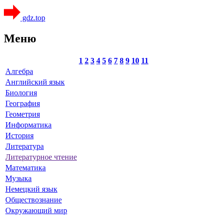
gdz.top
Меню
1
2
3
4
5
6
7
8
9
10
11
Алгебра
Английский язык
Биология
География
Геометрия
Информатика
История
Литература
Литературное чтение
Математика
Музыка
Немецкий язык
Обществознание
Окружающий мир