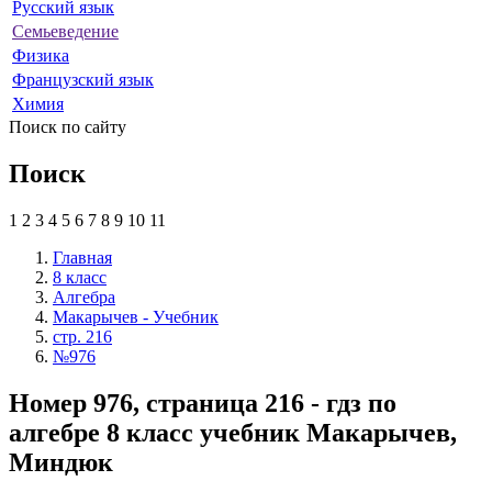
Русский язык
Семьеведение
Физика
Французский язык
Химия
Поиск по сайту
Поиск
1
2
3
4
5
6
7
8
9
10
11
Главная
8 класс
Алгебра
Макарычев - Учебник
стр. 216
№976
Номер 976, страница 216 - гдз по
алгебре 8 класс учебник Макарычев,
Миндюк