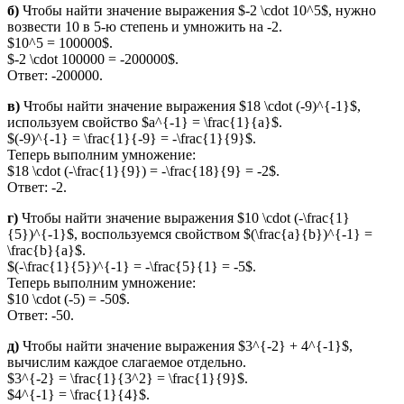
б)
Чтобы найти значение выражения $-2 \cdot 10^5$, нужно
возвести 10 в 5-ю степень и умножить на -2.
$10^5 = 100000$.
$-2 \cdot 100000 = -200000$.
Ответ: -200000.
в)
Чтобы найти значение выражения $18 \cdot (-9)^{-1}$,
используем свойство $a^{-1} = \frac{1}{a}$.
$(-9)^{-1} = \frac{1}{-9} = -\frac{1}{9}$.
Теперь выполним умножение:
$18 \cdot (-\frac{1}{9}) = -\frac{18}{9} = -2$.
Ответ: -2.
г)
Чтобы найти значение выражения $10 \cdot (-\frac{1}
{5})^{-1}$, воспользуемся свойством $(\frac{a}{b})^{-1} =
\frac{b}{a}$.
$(-\frac{1}{5})^{-1} = -\frac{5}{1} = -5$.
Теперь выполним умножение:
$10 \cdot (-5) = -50$.
Ответ: -50.
д)
Чтобы найти значение выражения $3^{-2} + 4^{-1}$,
вычислим каждое слагаемое отдельно.
$3^{-2} = \frac{1}{3^2} = \frac{1}{9}$.
$4^{-1} = \frac{1}{4}$.