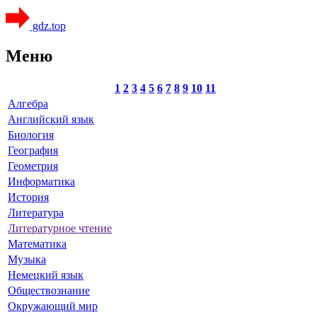
gdz.top
Меню
1
2
3
4
5
6
7
8
9
10
11
Алгебра
Английский язык
Биология
География
Геометрия
Информатика
История
Литература
Литературное чтение
Математика
Музыка
Немецкий язык
Обществознание
Окружающий мир