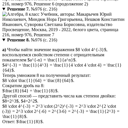
Решение 7.
№976 (с. 216)
Решение 8.
№976 (с. 216)
а)
Чтобы найти значение выражения $8 \cdot 4^{-3}$,
воспользуемся свойством степени с отрицательным
показателем $a^{-n} = \frac{1}{a^n}$.
$4^{-3} = \frac{1}{4^3} = \frac{1}{4 \cdot 4 \cdot 4} = \frac{1}
{64}$.
Теперь умножим 8 на полученный результат:
$8 \cdot \frac{1}{64} = \frac{8}{64}$.
Сократим дробь на 8:
$\frac{8}{64} = \frac{1}{8}$.
Другой способ — представить числа как степени двойки:
$8=2^3$, $4=2^2$.
$8 \cdot 4^{-3} = 2^3 \cdot (2^2)^{-3} = 2^3 \cdot 2^{2 \cdot
(-3)} = 2^3 \cdot 2^{-6} = 2^{3-6} = 2^{-3} = \frac{1}{2^3} =
\frac{1}{8}$.
Ответ: $\frac{1}{8}$.