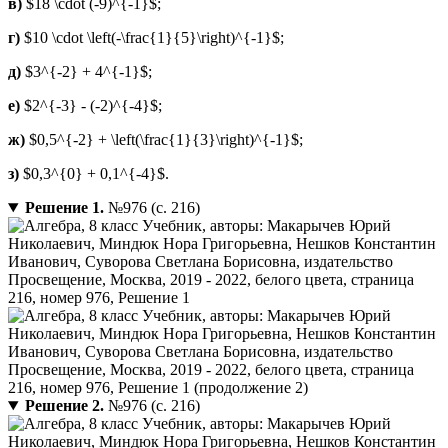
в)
$18 \cdot (-9)^{-1}$;
г)
$10 \cdot \left(-\frac{1}{5}\right)^{-1}$;
д)
$3^{-2} + 4^{-1}$;
е)
$2^{-3} - (-2)^{-4}$;
ж)
$0,5^{-2} + \left(\frac{1}{3}\right)^{-1}$;
з)
$0,3^{0} + 0,1^{-4}$.
Решение 1.
№976 (с. 216)
Решение 2.
№976 (с. 216)