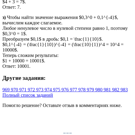
$4 + 3 = 7$.
Ответ: 7.
з)
Чтобы найти значение выражения $0,3^0 + 0,1^{-4}$,
вычислим каждое слагаемое.
Любое ненулевое число в нулевой степени равно 1, поэтому
$0,3^0 = 1$.
Преобразуем $0,1$ в дробь: $0,1 = \frac{1}{10}$.
$0,1^{-4} = (\frac{1}{10})^{-4} = (\frac{10}{1})^4 = 10^4 =
10000$.
Теперь сложим результаты:
$1 + 10000 = 10001$.
Ответ: 10001.
Другие задания:
969
970
971
972
973
974
975
976
977
978
979
980
981
982
983
Полный список заданий
Помогло решение? Оставьте
отзыв
в комментариях ниже.