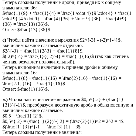
Теперь сложим полученные дроби, приведя их к общему
знаменателю 36:
$\frac{1}{9} + \frac{1}{4} = \frac{1 \cdot 4}{9 \cdot 4} + \frac{1
\cdot 9}{4 \cdot 9} = \frac{4}{36} + \frac{9}{36} = \frac{4+9}
{36} = \frac{13}{36}$.
Ответ: $\frac{13}{36}$.
е)
Чтобы найти значение выражения $2^{-3} - (-2)^{-4}$,
вычислим каждое слагаемое отдельно.
$2^{-3} = \frac{1}{2^3} = \frac{1}{8}$.
$(-2)^{-4} = \frac{1}{(-2)^4} = \frac{1}{16}$ (так как степень
четная, результат положительный).
Теперь выполним вычитание, приведя дроби к общему
знаменателю 16:
$\frac{1}{8} - \frac{1}{16} = \frac{2}{16} - \frac{1}{16} =
\frac{2-1}{16} = \frac{1}{16}$.
Ответ: $\frac{1}{16}$.
ж)
Чтобы найти значение выражения $0,5^{-2} + (\frac{1}
{3})^{-1}$, преобразуем десятичную дробь в обыкновенную и
вычислим каждое слагаемое.
$0,5 = \frac{1}{2}$.
$0,5^{-2} = (\frac{1}{2})^{-2} = (\frac{2}{1})^2 = 2^2 = 4$.
$(\frac{1}{3})^{-1} = \frac{3}{1} = 3$.
Теперь сложим полученные значения: