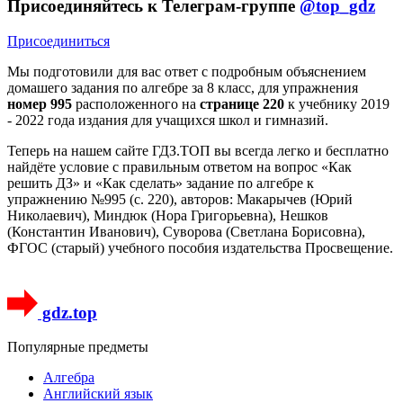
Присоединяйтесь к Телеграм-группе
@top_gdz
Присоединиться
Мы подготовили для вас ответ c подробным объяснением
домашего задания по алгебре за 8 класс, для упражнения
номер 995
расположенного на
странице 220
к учебнику 2019
- 2022 года издания для учащихся школ и гимназий.
Теперь на нашем сайте ГДЗ.ТОП вы всегда легко и бесплатно
найдёте условие с правильным ответом на вопрос «Как
решить ДЗ» и «Как сделать» задание по алгебре к
упражнению №995 (с. 220), авторов: Макарычев (Юрий
Николаевич), Миндюк (Нора Григорьевна), Нешков
(Константин Иванович), Суворова (Светлана Борисовна),
ФГОС (старый) учебного пособия издательства Просвещение.
gdz.top
Популярные предметы
Алгебра
Английский язык