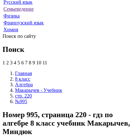
Русский язык
Семьеведение
Физика
Французский язык
Химия
Поиск по сайту
Поиск
1
2
3
4
5
6
7
8
9
10
11
Главная
8 класс
Алгебра
Макарычев - Учебник
стр. 220
№995
Номер 995, страница 220 - гдз по
алгебре 8 класс учебник Макарычев,
Миндюк