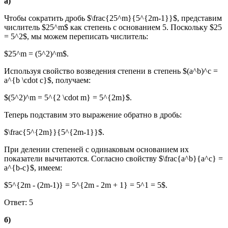
а)
Чтобы сократить дробь $\frac{25^m}{5^{2m-1}}$, представим
числитель $25^m$ как степень с основанием 5. Поскольку $25
= 5^2$, мы можем переписать числитель:
$25^m = (5^2)^m$.
Используя свойство возведения степени в степень $(a^b)^c =
a^{b \cdot c}$, получаем:
$(5^2)^m = 5^{2 \cdot m} = 5^{2m}$.
Теперь подставим это выражение обратно в дробь:
$\frac{5^{2m}}{5^{2m-1}}$.
При делении степеней с одинаковым основанием их
показатели вычитаются. Согласно свойству $\frac{a^b}{a^c} =
a^{b-c}$, имеем:
$5^{2m - (2m-1)} = 5^{2m - 2m + 1} = 5^1 = 5$.
Ответ: 5
б)