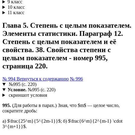
9 класс
10 класс
11 класс
Глава 5. Степень с целым показателем.
Элементы статистики. Параграф 12.
Степень с целым показателем и её
свойства. 38. Свойства степени с
целым показателем - номер 995,
страница 220.
№ 994
Вернуться к содержанию
№ 996
№995 (с. 220)
Условие.
№995 (с. 220)
скриншот условия
995.
(Для работы в парах.) Зная, что $m$ — целое число,
сократите дробь:
а) $\frac{25^m}{5^{2m-1}}$; б) $\frac{6^m}{2^{m-1} \cdot
3^{m+1}}$.