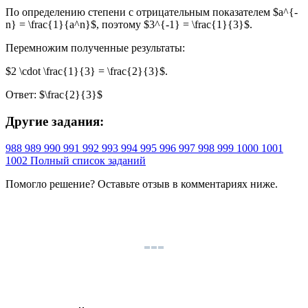
По определению степени с отрицательным показателем $a^{-
n} = \frac{1}{a^n}$, поэтому $3^{-1} = \frac{1}{3}$.
Перемножим полученные результаты:
$2 \cdot \frac{1}{3} = \frac{2}{3}$.
Ответ: $\frac{2}{3}$
Другие задания:
988
989
990
991
992
993
994
995
996
997
998
999
1000
1001
1002
Полный список заданий
Помогло решение? Оставьте
отзыв
в комментариях ниже.