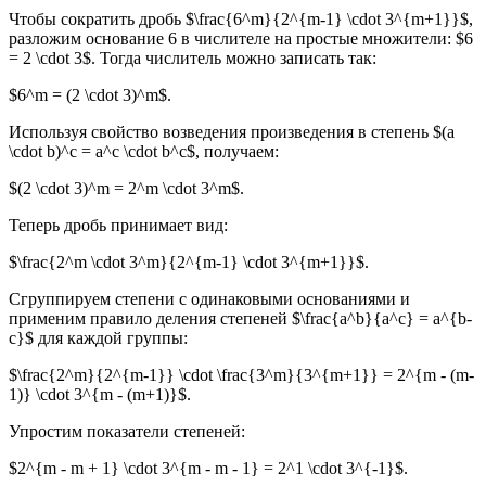
Чтобы сократить дробь $\frac{6^m}{2^{m-1} \cdot 3^{m+1}}$,
разложим основание 6 в числителе на простые множители: $6
= 2 \cdot 3$. Тогда числитель можно записать так:
$6^m = (2 \cdot 3)^m$.
Используя свойство возведения произведения в степень $(a
\cdot b)^c = a^c \cdot b^c$, получаем:
$(2 \cdot 3)^m = 2^m \cdot 3^m$.
Теперь дробь принимает вид:
$\frac{2^m \cdot 3^m}{2^{m-1} \cdot 3^{m+1}}$.
Сгруппируем степени с одинаковыми основаниями и
применим правило деления степеней $\frac{a^b}{a^c} = a^{b-
c}$ для каждой группы:
$\frac{2^m}{2^{m-1}} \cdot \frac{3^m}{3^{m+1}} = 2^{m - (m-
1)} \cdot 3^{m - (m+1)}$.
Упростим показатели степеней:
$2^{m - m + 1} \cdot 3^{m - m - 1} = 2^1 \cdot 3^{-1}$.