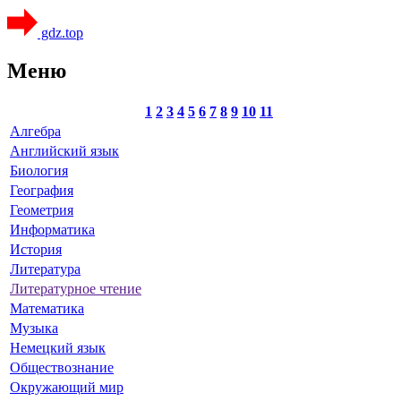
gdz.top
Меню
1
2
3
4
5
6
7
8
9
10
11
Алгебра
Английский язык
Биология
География
Геометрия
Информатика
История
Литература
Литературное чтение
Математика
Музыка
Немецкий язык
Обществознание
Окружающий мир