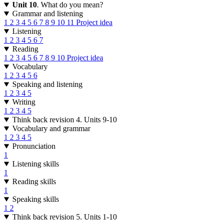
Unit 10
. What do you mean?
Grammar and listening
1
2
3
4
5
6
7
8
9
10
11
Project idea
Listening
1
2
3
4
5
6
7
Reading
1
2
3
4
5
6
7
8
9
10
Project idea
Vocabulary
1
2
3
4
5
6
Speaking and listening
1
2
3
4
5
Writing
1
2
3
4
5
Think back revision 4. Units 9-10
Vocabulary and grammar
1
2
3
4
5
Pronunciation
1
Listening skills
1
Reading skills
1
Speaking skills
1
2
Think back revision 5. Units 1-10