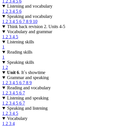
1
2
3
4
5
6
Listening and vocabulary
1
2
3
4
5
6
Speaking and vocabulary
1
2
3
4
5
6
7
8
9
10
Think back revision 2. Units 4-5
Vocabulary and grammar
1
2
3
4
5
Listening skills
1
Reading skills
1
Speaking skills
1
2
Unit 6
. It`s showtime
Grammar and speaking
1
2
3
4
5
6
7
8
9
Reading and vocabulary
1
2
3
4
5
6
7
Listening and speaking
1
2
3
4
5
6
7
Speaking and listening
1
2
3
4
5
Vocabulary
1
2
3
4