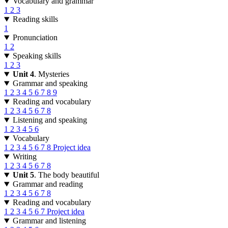
Vocabulary and grammar
1
2
3
Reading skills
1
Pronunciation
1
2
Speaking skills
1
2
3
Unit 4
. Mysteries
Grammar and speaking
1
2
3
4
5
6
7
8
9
Reading and vocabulary
1
2
3
4
5
6
7
8
Listening and speaking
1
2
3
4
5
6
Vocabulary
1
2
3
4
5
6
7
8
Project idea
Writing
1
2
3
4
5
6
7
8
Unit 5
. The body beautiful
Grammar and reading
1
2
3
4
5
6
7
8
Reading and vocabulary
1
2
3
4
5
6
7
Project idea
Grammar and listening