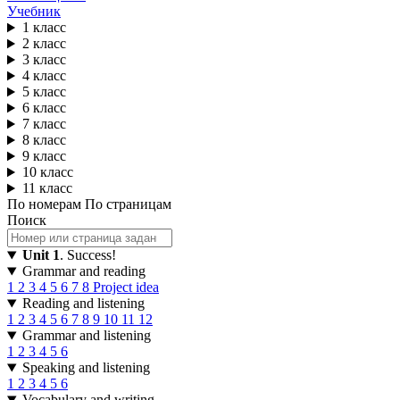
Учебник
1 класс
2 класс
3 класс
4 класс
5 класс
6 класс
7 класс
8 класс
9 класс
10 класс
11 класс
По номерам
По страницам
Поиск
Unit 1
. Success!
Grammar and reading
1
2
3
4
5
6
7
8
Project idea
Reading and listening
1
2
3
4
5
6
7
8
9
10
11
12
Grammar and listening
1
2
3
4
5
6
Speaking and listening
1
2
3
4
5
6
Vocabulary and writing