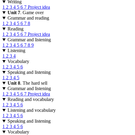
Writing
1
2
3
4
5
6
7
Project idea
Unit 7
. Game over
Grammar and reading
1
2
3
4
5
6
7
8
Reading
1
2
3
4
5
6
7
Project idea
Grammar and listening
1
2
3
4
5
6
7
8
9
Listening
1
2
3
4
Vocabulary
1
2
3
4
5
6
Speaking and listening
1
2
3
4
5
Unit 8
. The hard sell
Grammar and listening
1
2
3
4
5
6
7
Project idea
Reading and vocabulary
1
2
3
4
5
6
Listening and vocabulary
1
2
3
4
5
6
Speaking and listening
1
2
3
4
5
6
Vocabulary