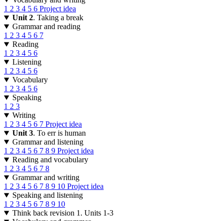
1
2
3
4
5
6
Project idea
Unit 2
. Taking a break
Grammar and reading
1
2
3
4
5
6
7
Reading
1
2
3
4
5
6
Listening
1
2
3
4
5
6
Vocabulary
1
2
3
4
5
6
Speaking
1
2
3
Writing
1
2
3
4
5
6
7
Project idea
Unit 3
. To err is human
Grammar and listening
1
2
3
4
5
6
7
8
9
Project idea
Reading and vocabulary
1
2
3
4
5
6
7
8
Grammar and writing
1
2
3
4
5
6
7
8
9
10
Project idea
Speaking and listening
1
2
3
4
5
6
7
8
9
10
Think back revision 1. Units 1-3