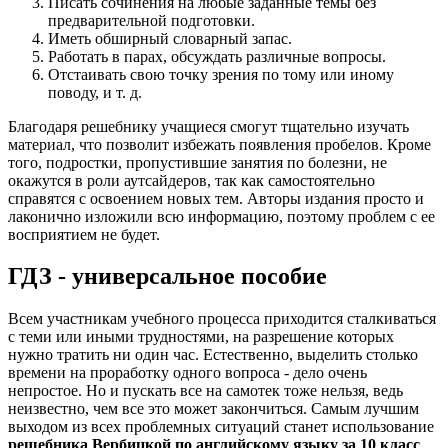
Писать сочинения на любые заданные темы без
предварительной подготовки.
Иметь обширный словарный запас.
Работать в парах, обсуждать различные вопросы.
Отстаивать свою точку зрения по тому или иному
поводу, и т. д.
Благодаря решебнику учащиеся смогут тщательно изучать
материал, что позволит избежать появления пробелов. Кроме
того, подростки, пропустившие занятия по болезни, не
окажутся в роли аутсайдеров, так как самостоятельно
справятся с освоением новых тем. Авторы издания просто и
лаконично изложили всю информацию, поэтому проблем с ее
восприятием не будет.
ГДЗ - универсальное пособие
Всем участникам учебного процесса приходится сталкиваться
с теми или иными трудностями, на разрешение которых
нужно тратить ни один час. Естественно, выделить столько
времени на проработку одного вопроса - дело очень
непростое. Но и пускать все на самотек тоже нельзя, ведь
неизвестно, чем все это может закончиться. Самым лучшим
выходом из всех проблемных ситуаций станет использование
решебника Вербицкой по английскому языку за 10 класс