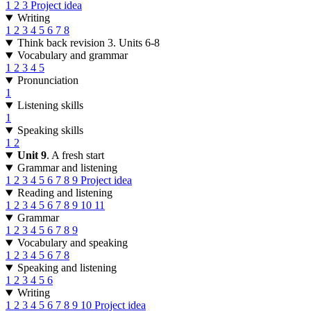
1
2
3
Project idea
Writing
1
2
3
4
5
6
7
8
Think back revision 3. Units 6-8
Vocabulary and grammar
1
2
3
4
5
Pronunciation
1
Listening skills
1
Speaking skills
1
2
Unit 9
. A fresh start
Grammar and listening
1
2
3
4
5
6
7
8
9
Project idea
Reading and listening
1
2
3
4
5
6
7
8
9
10
11
Grammar
1
2
3
4
5
6
7
8
9
Vocabulary and speaking
1
2
3
4
5
6
7
8
Speaking and listening
1
2
3
4
5
6
Writing
1
2
3
4
5
6
7
8
9
10
Project idea