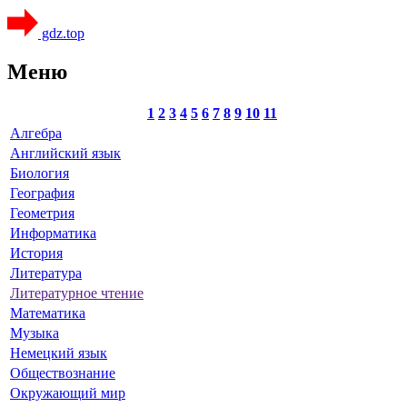
gdz.top
Меню
1
2
3
4
5
6
7
8
9
10
11
Алгебра
Английский язык
Биология
География
Геометрия
Информатика
История
Литература
Литературное чтение
Математика
Музыка
Немецкий язык
Обществознание
Окружающий мир