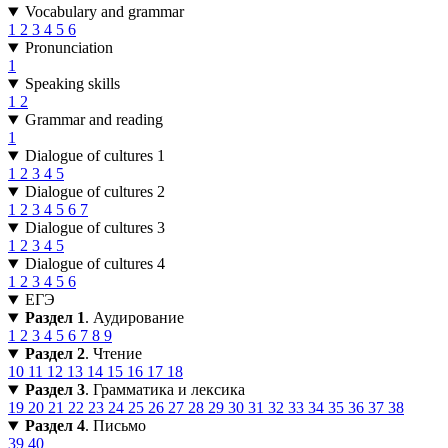
Vocabulary and grammar
1
2
3
4
5
6
Pronunciation
1
Speaking skills
1
2
Grammar and reading
1
Dialogue of cultures 1
1
2
3
4
5
Dialogue of cultures 2
1
2
3
4
5
6
7
Dialogue of cultures 3
1
2
3
4
5
Dialogue of cultures 4
1
2
3
4
5
6
ЕГЭ
Раздел 1
. Аудирование
1
2
3
4
5
6
7
8
9
Раздел 2
. Чтение
10
11
12
13
14
15
16
17
18
Раздел 3
. Грамматика и лексика
19
20
21
22
23
24
25
26
27
28
29
30
31
32
33
34
35
36
37
38
Раздел 4
. Письмо
39
40