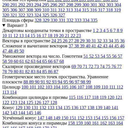
290
291
292
293
294
295
296
297
298
299
300
301
302
303
304
305
306
307
308
309
310
311
312
313
314
315
316
317
318
319
320
321
322
323
324
325
326
327
Площадь сферы
328
329
330
331
332
333
334
335
Вариант 3
Декартовы координаты точки в пространстве
1
2
3
4
5
6
7
8
9
10
11
12
13
14
15
16
17
18
19
20
21
22
23
Векторы в пространстве
24
25
26
27
28
29
30
31
32
33
34
35
36
Сложение и вычитание векторов
37
38
39
40
41
42
43
44
45
46
47
48
49
50
Умножение вектора на число. Гомотетия
51
52
53
54
55
56
57
58
59
60
61
62
63
64
65
66
67
68
Скалярное произведение векторов
69
70
71
72
73
74
75
76
77
78
79
80
81
82
83
84
85
86
87
Геометрическое место точек пространства. Уравнение
плоскости
88
89
90
91
92
93
94
95
96
97
98
99
Цилиндр
100
101
102
103
104
105
106
107
108
109
110
111
112
113
114
Комбинации цилиндра и призмы
115
116
117
118
119
120
121
122
123
124
125
126
127
128
Конус
129
130
131
132
133
134
135
136
137
138
139
140
141
142
143
144
145
146
Усечённый конус
147
148
149
150
151
152
153
154
155
156
157
Комбинации конуса и пирамиды
158
159
160
161
162
163
164