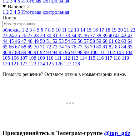
1
2
3
4
5
Итоговая контрольная
Вариант 2
1
2
3
4
5
Итоговая контрольная
Поиск
обложка
1
2
3
4
5
6
7
8
9
10
11
12
13
14
15
16
17
18
19
20
21
22
23
24
25
26
27
28
29
30
31
32
33
34
35
36
37
38
39
40
41
42
43
44
45
46
47
48
49
50
51
52
53
54
55
56
57
58
59
60
61
62
63
64
65
66
67
68
69
70
71
72
73
74
75
76
77
78
79
80
81
82
83
84
85
86
87
88
89
90
91
92
93
94
95
96
97
98
99
100
101
102
103
104
105
106
107
108
109
110
111
112
113
114
115
116
117
118
119
120
121
122
123
124
125
126
127
128
Помогло решение? Оставьте
отзыв
в комментариях ниже.
Присоединяйтесь к Телеграм-группе
@top_gdz