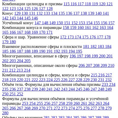
Комбинации цилиндра и призмы
115
116
117
118
119
120
121
122
123
124
125
126
127
128
Конус
129
130
131
132
133
134
135
136
137
138
139
140
141
142
143
144
145
146
Усечённый конус
147
148
149
150
151
152
153
154
155
156
157
Комбинации конуса и пирамиды
158
159
160
161
162
163
164
165
166
167
168
169
170
171
Сфера и шар. Уравнение сферы
172
173
174
175
176
177
178
179
180
Взаимное расположение сферы и плоскости
181
182
183
184
185
186
187
188
189
190
191
192
193
194
195
Многогранники, вписанные в сферу
196
197
198
199
200
201
202
203
204
205
Многогранники, описанные около сферы
206
207
208
209
210
211
212
213
214
Комбинации цилиндра и сферы, конуса и сферы
215
216
217
218
219
220
221
222
223
224
225
226
227
228
229
230
231
232
Объём тела. Формулы для вычисления объёма призмы
233
234
235
236
237
238
239
240
241
242
243
244
245
246
247
248
249
250
251
252
Формулы для вычисления объёмов пирамиды и усечённой
пирамиды
253
254
255
256
257
258
259
260
261
262
263
264
265
266
267
268
269
270
271
272
273
274
275
276
277
278
279
280
Объёмы тел вращения
281
282
283
284
285
286
287
288
289