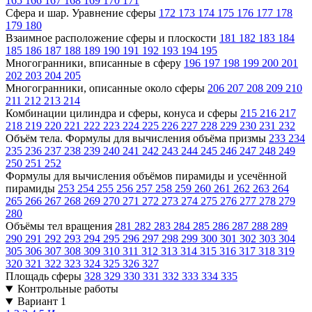
165
166
167
168
169
170
171
Сфера и шар. Уравнение сферы
172
173
174
175
176
177
178
179
180
Взаимное расположение сферы и плоскости
181
182
183
184
185
186
187
188
189
190
191
192
193
194
195
Многогранники, вписанные в сферу
196
197
198
199
200
201
202
203
204
205
Многогранники, описанные около сферы
206
207
208
209
210
211
212
213
214
Комбинации цилиндра и сферы, конуса и сферы
215
216
217
218
219
220
221
222
223
224
225
226
227
228
229
230
231
232
Объём тела. Формулы для вычисления объёма призмы
233
234
235
236
237
238
239
240
241
242
243
244
245
246
247
248
249
250
251
252
Формулы для вычисления объёмов пирамиды и усечённой
пирамиды
253
254
255
256
257
258
259
260
261
262
263
264
265
266
267
268
269
270
271
272
273
274
275
276
277
278
279
280
Объёмы тел вращения
281
282
283
284
285
286
287
288
289
290
291
292
293
294
295
296
297
298
299
300
301
302
303
304
305
306
307
308
309
310
311
312
313
314
315
316
317
318
319
320
321
322
323
324
325
326
327
Площадь сферы
328
329
330
331
332
333
334
335
Контрольные работы
Вариант 1