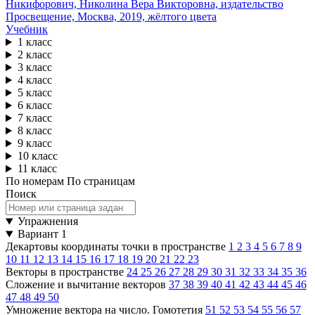
Учебник
1 класс
2 класс
3 класс
4 класс
5 класс
6 класс
7 класс
8 класс
9 класс
10 класс
11 класс
По номерам
По страницам
Поиск
Упражнения
Вариант 1
Декартовы координаты точки в пространстве
1
2
3
4
5
6
7
8
9
10
11
12
13
14
15
16
17
18
19
20
21
22
23
Векторы в пространстве
24
25
26
27
28
29
30
31
32
33
34
35
36
Сложение и вычитание векторов
37
38
39
40
41
42
43
44
45
46
47
48
49
50
Умножение вектора на число. Гомотетия
51
52
53
54
55
56
57