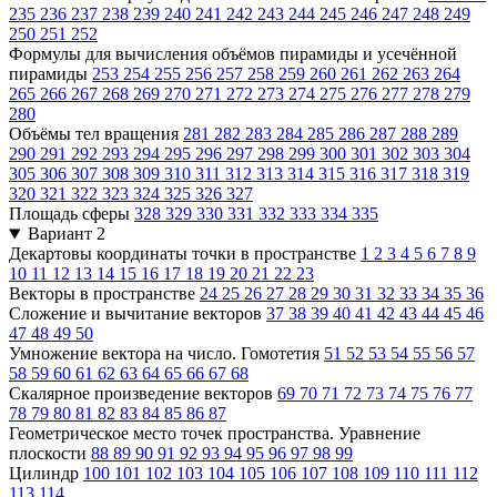
235
236
237
238
239
240
241
242
243
244
245
246
247
248
249
250
251
252
Формулы для вычисления объёмов пирамиды и усечённой
пирамиды
253
254
255
256
257
258
259
260
261
262
263
264
265
266
267
268
269
270
271
272
273
274
275
276
277
278
279
280
Объёмы тел вращения
281
282
283
284
285
286
287
288
289
290
291
292
293
294
295
296
297
298
299
300
301
302
303
304
305
306
307
308
309
310
311
312
313
314
315
316
317
318
319
320
321
322
323
324
325
326
327
Площадь сферы
328
329
330
331
332
333
334
335
Вариант 2
Декартовы координаты точки в пространстве
1
2
3
4
5
6
7
8
9
10
11
12
13
14
15
16
17
18
19
20
21
22
23
Векторы в пространстве
24
25
26
27
28
29
30
31
32
33
34
35
36
Сложение и вычитание векторов
37
38
39
40
41
42
43
44
45
46
47
48
49
50
Умножение вектора на число. Гомотетия
51
52
53
54
55
56
57
58
59
60
61
62
63
64
65
66
67
68
Скалярное произведение векторов
69
70
71
72
73
74
75
76
77
78
79
80
81
82
83
84
85
86
87
Геометрическое место точек пространства. Уравнение
плоскости
88
89
90
91
92
93
94
95
96
97
98
99
Цилиндр
100
101
102
103
104
105
106
107
108
109
110
111
112
113
114