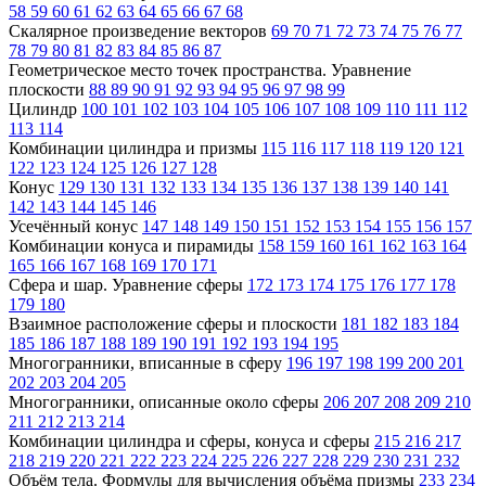
58
59
60
61
62
63
64
65
66
67
68
Скалярное произведение векторов
69
70
71
72
73
74
75
76
77
78
79
80
81
82
83
84
85
86
87
Геометрическое место точек пространства. Уравнение
плоскости
88
89
90
91
92
93
94
95
96
97
98
99
Цилиндр
100
101
102
103
104
105
106
107
108
109
110
111
112
113
114
Комбинации цилиндра и призмы
115
116
117
118
119
120
121
122
123
124
125
126
127
128
Конус
129
130
131
132
133
134
135
136
137
138
139
140
141
142
143
144
145
146
Усечённый конус
147
148
149
150
151
152
153
154
155
156
157
Комбинации конуса и пирамиды
158
159
160
161
162
163
164
165
166
167
168
169
170
171
Сфера и шар. Уравнение сферы
172
173
174
175
176
177
178
179
180
Взаимное расположение сферы и плоскости
181
182
183
184
185
186
187
188
189
190
191
192
193
194
195
Многогранники, вписанные в сферу
196
197
198
199
200
201
202
203
204
205
Многогранники, описанные около сферы
206
207
208
209
210
211
212
213
214
Комбинации цилиндра и сферы, конуса и сферы
215
216
217
218
219
220
221
222
223
224
225
226
227
228
229
230
231
232
Объём тела. Формулы для вычисления объёма призмы
233
234