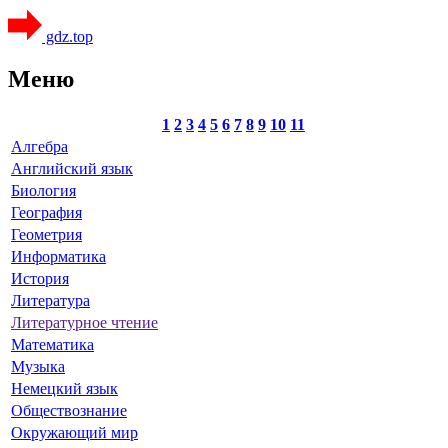
gdz.top
Меню
1
2
3
4
5
6
7
8
9
10
11
Алгебра
Английский язык
Биология
География
Геометрия
Информатика
История
Литература
Литературное чтение
Математика
Музыка
Немецкий язык
Обществознание
Окружающий мир